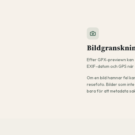
Bildgransknin
Efter GPX-previewn kan d
EXIF-datum och GPS när d
Om en bild hamnar fel kan
resefoto. Bilder som int
bara för att metadata sa