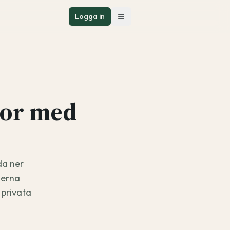
Logga in
sor med
da ner
derna
 privata