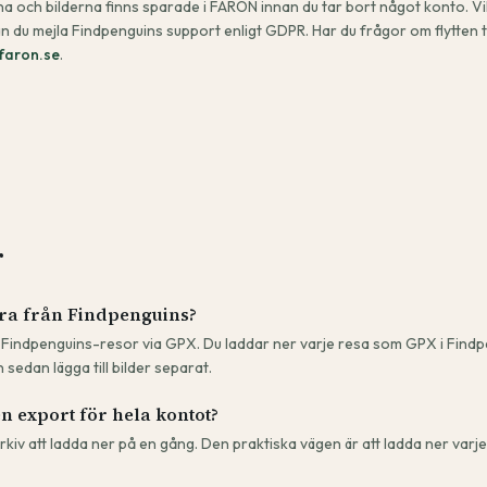
na och bilderna finns sparade i FARON innan du tar bort något konto. Vil
 du mejla Findpenguins support enligt GDPR. Har du frågor om flytten t
faron.se
.
r
ra från Findpenguins?
Findpenguins-resor via GPX. Du laddar ner varje resa som GPX i Findpen
 sedan lägga till bilder separat.
 export för hela kontot?
arkiv att ladda ner på en gång. Den praktiska vägen är att ladda ner va