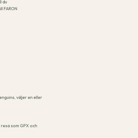
l du
ill FARON
guins, väljer en eller
rje resa som GPX och