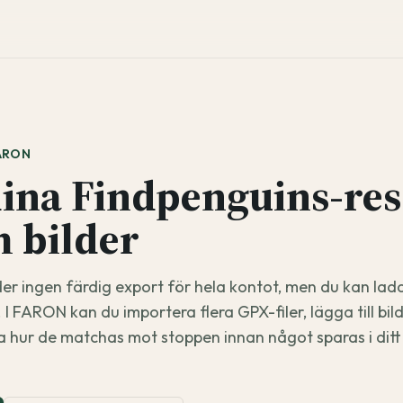
FARON
dina Findpenguins-re
 bilder
er ingen färdig export för hela kontot, men du kan lad
I FARON kan du importera flera GPX-filer, lägga till bil
 hur de matchas mot stoppen innan något sparas i ditt