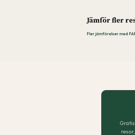
Jämför fler re
Fler jämförelser med F
Gratis
resor