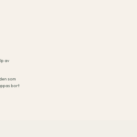
lp av
a den som
appas bort