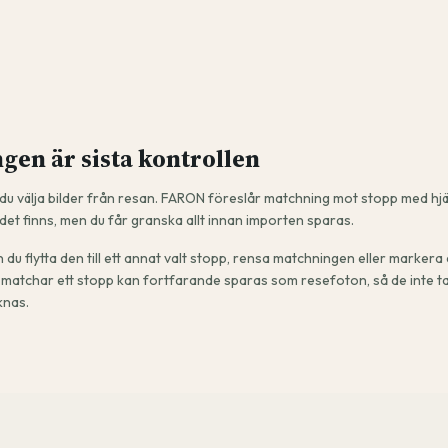
gen är sista kontrollen
u välja bilder från resan. FARON föreslår matchning mot stopp med hjä
et finns, men du får granska allt innan importen sparas.
 du flytta den till ett annat valt stopp, rensa matchningen eller marker
e matchar ett stopp kan fortfarande sparas som resefoton, så de inte t
knas.