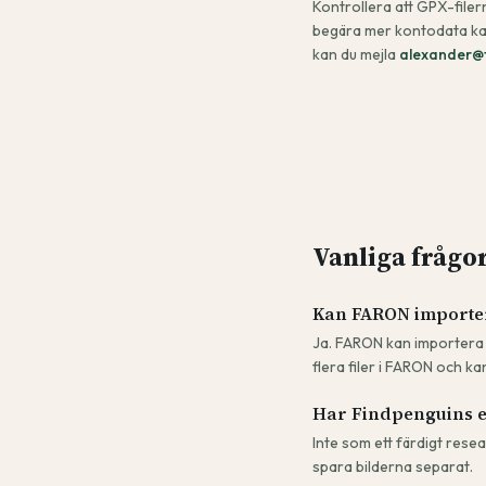
Kontrollera att GPX-filer
begära mer kontodata kan
kan du mejla
alexander@
Vanliga frågo
Kan FARON importe
Ja. FARON kan importera 
flera filer i FARON och kan
Har Findpenguins en
Inte som ett färdigt rese
spara bilderna separat.