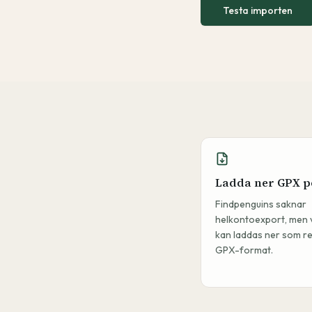
Testa importen
Ladda ner GPX p
Findpenguins saknar
helkontoexport, men 
kan laddas ner som re
GPX-format.