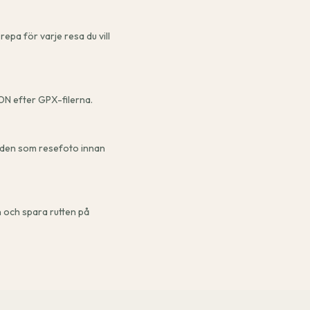
epa för varje resa du vill
RON efter GPX-filerna.
ra den som resefoto innan
n och spara rutten på