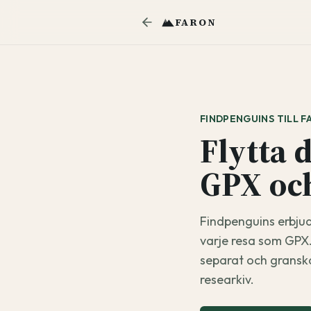
FARON
FINDPENGUINS TILL 
Flytta 
GPX och
Findpenguins erbjud
varje resa som GPX. 
separat och granska
researkiv.