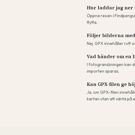
Hur laddar jag ner
Öppna resan i Findpenguin
flytta.
Följer bilderna med 
Nej. GPX innehåller rutt o
Vad händer om en b
I fotogranskningen kan du
importen sparas.
Kan GPX-filen ge hö
Ja, om GPX-filen innehål
kartan utan att vänta på