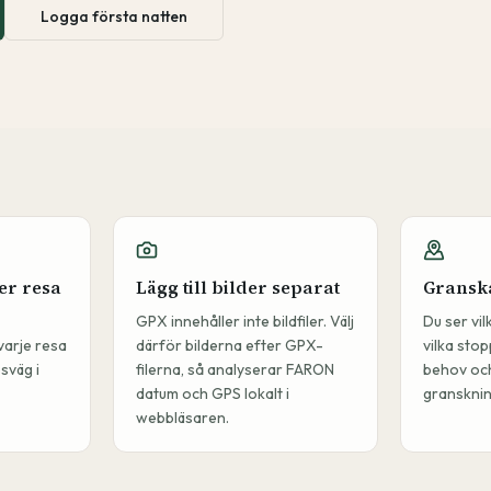
Logga första natten
er resa
Lägg till bilder separat
Gransk
GPX innehåller inte bildfiler. Välj
Du ser vi
varje resa
därför bilderna efter GPX-
vilka stop
sväg i
filerna, så analyserar FARON
behov och
datum och GPS lokalt i
gransknin
webbläsaren.