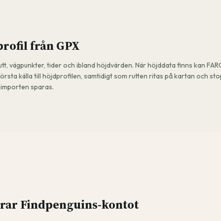
profil från GPX
utt, vägpunkter, tider och ibland höjdvärden. När höjddata finns kan FA
sta källa till höjdprofilen, samtidigt som rutten ritas på kartan och sto
n importen sparas.
rar Findpenguins-kontot