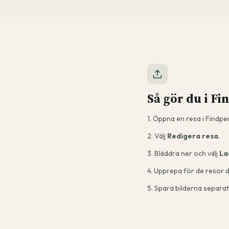
Så gör du i F
1. Öppna en resa i Findpe
2. Välj
Redigera resa
.
3. Bläddra ner och välj
La
4. Upprepa för de resor d
5. Spara bilderna separat