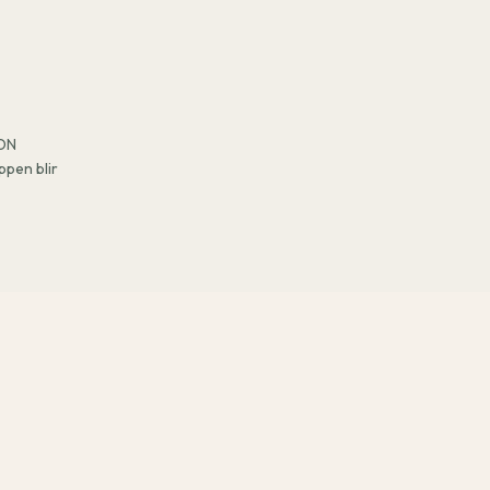
RON
ppen blir