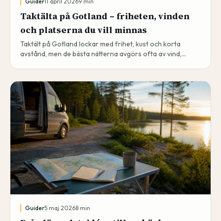
Guider
11 april 2026
9
min
Taktälta på Gotland – friheten, vinden
och platserna du vill minnas
Taktält på Gotland lockar med frihet, kust och korta
avstånd, men de bästa nätterna avgörs ofta av vind,
platsval och vad du kommer ihåg efteråt.
Guider
5 maj 2026
8
min