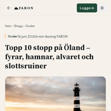
FARON
Logga in
Hem
Blogg
Guider
16 juni 2026
6
min läsning
·
FARON
Guider
Topp 10 stopp på Öland –
fyrar, hamnar, alvaret och
slottsruiner