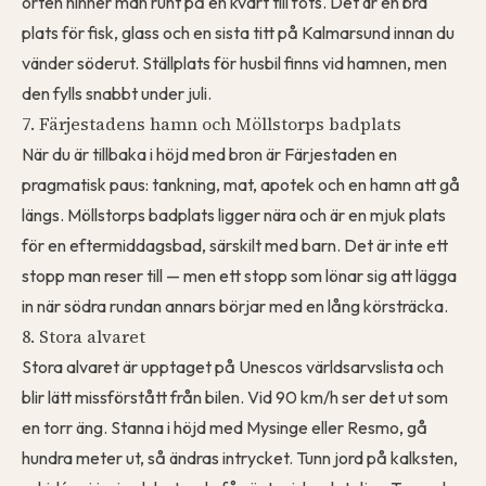
orten hinner man runt på en kvart till fots. Det är en bra
plats för fisk, glass och en sista titt på Kalmarsund innan du
vänder söderut. Ställplats för husbil finns vid hamnen, men
den fylls snabbt under juli.
7. Färjestadens hamn och Möllstorps badplats
När du är tillbaka i höjd med bron är Färjestaden en
pragmatisk paus: tankning, mat, apotek och en hamn att gå
längs. Möllstorps badplats ligger nära och är en mjuk plats
för en eftermiddagsbad, särskilt med barn. Det är inte ett
stopp man reser till — men ett stopp som lönar sig att lägga
in när södra rundan annars börjar med en lång körsträcka.
8. Stora alvaret
Stora alvaret är upptaget på Unescos världsarvslista och
blir lätt missförstått från bilen. Vid 90 km/h ser det ut som
en torr äng. Stanna i höjd med Mysinge eller Resmo, gå
hundra meter ut, så ändras intrycket. Tunn jord på kalksten,