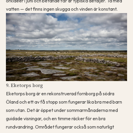
orkidéer i juni och betande får är typiska detaljer. Ta med
vatten — det finns ingen skugga och vinden är konstant.
9. Eketorps borg
Eketorps borg är en rekonstruerad fornborg på södra
Öland och ett av få stopp som fungerar lika bra med barn
som utan. Det är öppet under sommarmånaderna med
guidade visningar, och en timme räcker för en bra
rundvandring. Området fungerar också som naturligt