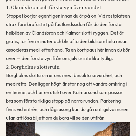
1. Ölandsbron och första vyn över sundet
Stoppet börjar egentligen innan du är på ön. Vid rastplatsen
strax före brofästet på fastlandssidan får du den första
helbilden av Ölandsbron och Kalmar slott i ryggen. Det är
gratis, tar fem minuter och blir ofta den bild som hela resan
associeras med i efterhand. Ta en kort paus här innan du kör
över — den första vyn från ön själv är inte lika tydlig.
2. Borgholms slottsruin
Borgholms slottsruin är öns mest besökta sevärdhet, och
med rätta. Den ligger högt, är stor nog att vandra omkring i
en timme, och har en utsikt över Kalmarsund som passar
bra som första riktiga stopp på norra rundan. Parkering
finns vid entrén, och i lågsäsong kan du gå runt själva muren
utan att lösa biljett om du bara vill se den utifrån.