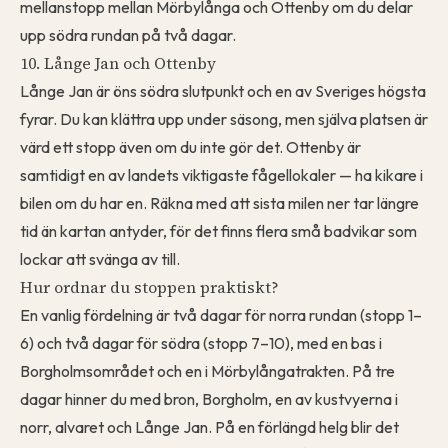
mellanstopp mellan Mörbylånga och Ottenby om du delar
upp södra rundan på två dagar.
10. Långe Jan och Ottenby
Långe Jan är öns södra slutpunkt och en av Sveriges högsta
fyrar. Du kan klättra upp under säsong, men själva platsen är
värd ett stopp även om du inte gör det. Ottenby är
samtidigt en av landets viktigaste fågellokaler — ha kikare i
bilen om du har en. Räkna med att sista milen ner tar längre
tid än kartan antyder, för det finns flera små badvikar som
lockar att svänga av till.
Hur ordnar du stoppen praktiskt?
En vanlig fördelning är två dagar för norra rundan (stopp 1–
6) och två dagar för södra (stopp 7–10), med en bas i
Borgholmsområdet och en i Mörbylångatrakten. På tre
dagar hinner du med bron, Borgholm, en av kustvyerna i
norr, alvaret och Långe Jan. På en förlängd helg blir det