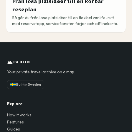
Från lösa platsidéer till en körbar
reseplan
Så går du från lösa platsidéer till en flexibel vanlife-rutt
med reservstopp, servicefönster, färjor och offlinekarta.
FARON
Your private travel archive on a map.
Built in Sweden
Explore
How it works
Features
Guides