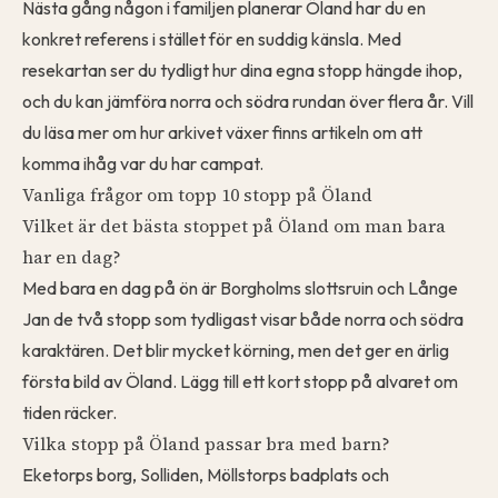
Nästa gång någon i familjen planerar Öland har du en
konkret referens i stället för en suddig känsla. Med
resekartan
ser du tydligt hur dina egna stopp hängde ihop,
och du kan jämföra norra och södra rundan över flera år. Vill
du läsa mer om hur arkivet växer finns artikeln om att
komma ihåg var du har campat
.
Vanliga frågor om topp 10 stopp på Öland
Vilket är det bästa stoppet på Öland om man bara
har en dag?
Med bara en dag på ön är Borgholms slottsruin och Långe
Jan de två stopp som tydligast visar både norra och södra
karaktären. Det blir mycket körning, men det ger en ärlig
första bild av Öland. Lägg till ett kort stopp på alvaret om
tiden räcker.
Vilka stopp på Öland passar bra med barn?
Eketorps borg, Solliden, Möllstorps badplats och