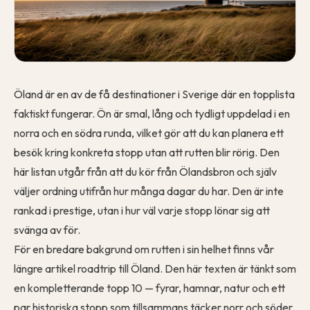
Öland är en av de få destinationer i Sverige där en topplista
faktiskt fungerar. Ön är smal, lång och tydligt uppdelad i en
norra och en södra runda, vilket gör att du kan planera ett
besök kring konkreta stopp utan att rutten blir rörig. Den
här listan utgår från att du kör från Ölandsbron och själv
väljer ordning utifrån hur många dagar du har. Den är inte
rankad i prestige, utan i hur väl varje stopp lönar sig att
svänga av för.
För en bredare bakgrund om rutten i sin helhet finns vår
längre artikel
roadtrip till Öland
. Den här texten är tänkt som
en kompletterande topp 10 — fyrar, hamnar, natur och ett
par historiska stopp som tillsammans täcker norr och söder.