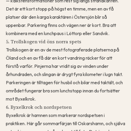
— kalkstensformationer som rest sig längs strandkanten.
Det är ett kort stopp på högst en timme, men en av få
platser där den karga karaktären i Östersjön blir så
uppenbar. Parkering finns och vägen ner är kort. Bra att
kombinera med en lunchpaus i Löttorp eller Sandvik.
5. Trollskogen vid öns norra spets
Trollskogen är en av de mest fotograferade platserna på
Öland och en av få där en kort vandring räcker för att
förstå varför. Pinjerna har vridit sig av vinden under
århundraden, och slingan är drygt fyra kilometer i lugn takt.
Parkeringen är tilltagen för husbil och bilar med taktält, och
området fungerar bra som lunchstopp innan du fortsätter
mot Byxelkrok.
6. Byxelkrok och nordspetsen
Byxelkrok är hamnen som markerar nordspetsen i
praktiken. Här går sommarfärjan till Oskarshamn, och själva