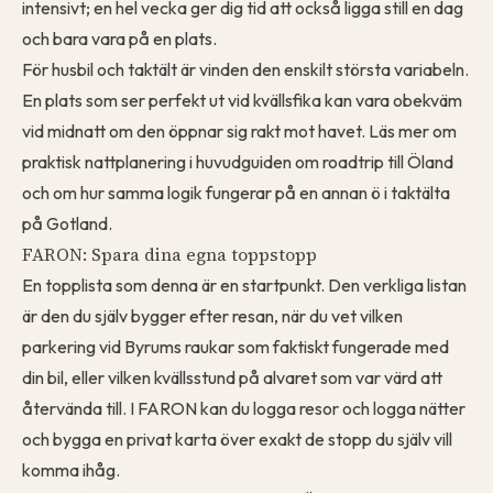
intensivt; en hel vecka ger dig tid att också ligga still en dag
och bara vara på en plats.
För husbil och taktält är vinden den enskilt största variabeln.
En plats som ser perfekt ut vid kvällsfika kan vara obekväm
vid midnatt om den öppnar sig rakt mot havet. Läs mer om
praktisk nattplanering i
huvudguiden om roadtrip till Öland
och om hur samma logik fungerar på en annan ö i
taktälta
på Gotland
.
FARON: Spara dina egna toppstopp
En topplista som denna är en startpunkt. Den verkliga listan
är den du själv bygger efter resan, när du vet vilken
parkering vid Byrums raukar som faktiskt fungerade med
din bil, eller vilken kvällsstund på alvaret som var värd att
återvända till. I FARON kan du
logga resor
och
logga nätter
och bygga en privat karta över exakt de stopp du själv vill
komma ihåg.