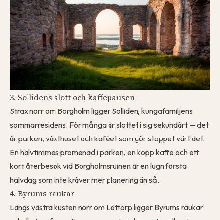
3. Sollidens slott och kaffepausen
Strax norr om Borgholm ligger Solliden, kungafamiljens
sommarresidens. För många är slottet i sig sekundärt — det
är parken, växthuset och kaféet som gör stoppet värt det.
En halvtimmes promenad i parken, en kopp kaffe och ett
kort återbesök vid Borgholmsruinen är en lugn första
halvdag som inte kräver mer planering än så.
4. Byrums raukar
Längs västra kusten norr om Löttorp ligger Byrums raukar