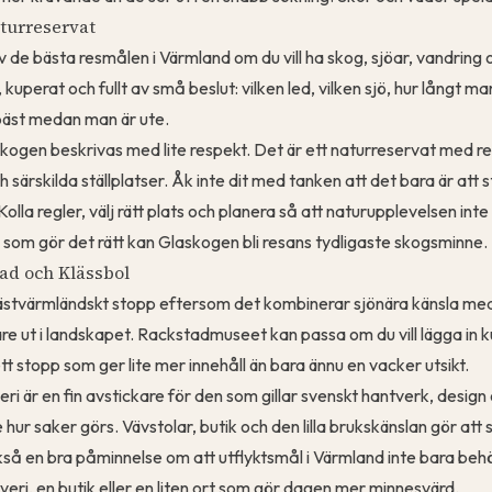
turreservat
v de bästa resmålen i Värmland om du vill ha skog, sjöar, vandring
t, kuperat och fullt av små beslut: vilken led, vilken sjö, hur långt m
 bäst medan man är ute.
kogen beskrivas med lite respekt. Det är ett naturreservat med re
särskilda ställplatser. Åk inte dit med tanken att det bara är att stä
Kolla regler, välj rätt plats och planera så att naturupplevelsen int
n som gör det rätt kan Glaskogen bli resans tydligaste skogsminne.
tad och Klässbol
västvärmländskt stopp eftersom det kombinerar sjönära känsla me
e ut i landskapet. Rackstadmuseet kan passa om du vill lägga in ku
ett stopp som ger lite mer innehåll än bara ännu en vacker utsikt.
ri är en fin avstickare för den som gillar svenskt hantverk, design
 hur saker görs. Vävstolar, butik och den lilla brukskänslan gör att
kså en bra påminnelse om att utflyktsmål i Värmland inte bara beh
äveri, en butik eller en liten ort som gör dagen mer minnesvärd.