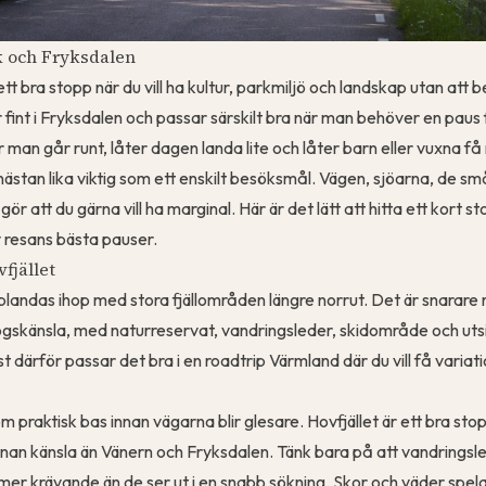
k och Fryksdalen
tt bra stopp när du vill ha kultur, parkmiljö och landskap utan att
 fint i Fryksdalen och passar särskilt bra när man behöver en paus 
r man går runt, låter dagen landa lite och låter barn eller vuxna få r
 nästan lika viktig som ett enskilt besöksmål. Vägen, sjöarna, de 
gör att du gärna vill ha marginal. Här är det lätt att hitta ett kort 
v resans bästa pauser.
fjället
e blandas ihop med stora fjällområden längre norrut. Det är snarare
gskänsla, med naturreservat, vandringsleder, skidområde och uts
 därför passar det bra i en roadtrip Värmland där du vill få variat
 praktisk bas innan vägarna blir glesare. Hovfjället är ett bra sto
 annan känsla än Vänern och Fryksdalen. Tänk bara på att vandringsl
mer krävande än de ser ut i en snabb sökning. Skor och väder spelar 