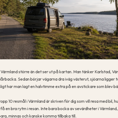
ra Värmland större än det ser ut på kartan. Man tänker Karlstad, Vä
årbacka. Sedan börjar vägarna dra iväg västerut, sjöarna ligger t
sligt har man lagt en halvtimme extra på en avstickare som blev bät
topp 10 resmål i Värmland är skriven för dig som vill resa med bil, hus
t få en bra rytm i resan. Inte bara bocka av sevärdheter i Värmland,
para, minnas och kanske komma tillbaka till.