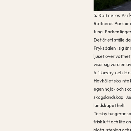
5. Rottneros Par
Rottneros Park är e
tung. Parken ligger
Det är ett ställe dä
Fryksdalen i sig är
ljuset över vattnet 
visar sig vara en a
6. Torsby och Hov
Hovfjället ska int
egen höjd- och sko
skogslandskap. Just
landskapet helt.
Torsby fungerar som
frisk luft och lite
blöta, steniga och 