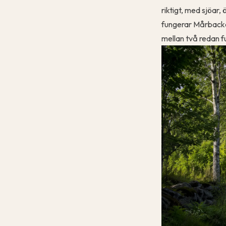
riktigt, med sjöar
fungerar Mårbacka 
mellan två redan fu