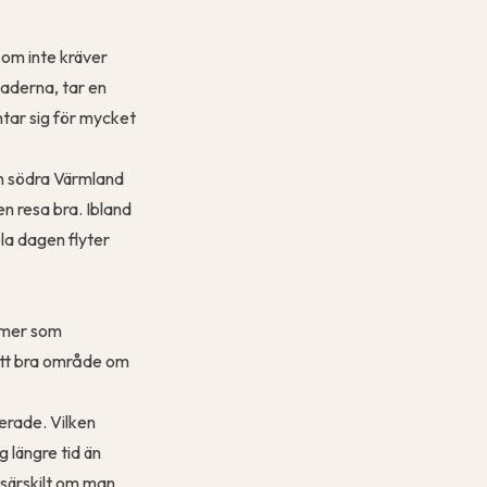
som inte kräver
naderna, tar en
ntar sig för mycket
lan södra Värmland
en resa bra. Ibland
ela dagen flyter
 mer som
 ett bra område om
erade. Vilken
g längre tid än
 särskilt om man