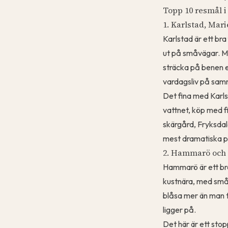
Topp 10 resmål 
1. Karlstad, Ma
Karlstad är ett br
ut på småvägar. Ma
sträcka på benen 
vardagsliv på samm
Det fina med Karls
vattnet, köp med f
skärgård, Fryksdal
mest dramatiska p
2. Hammarö och 
Hammarö är ett bra 
kustnära, med små 
blåsa mer än man t
ligger på.
Det här är ett stop