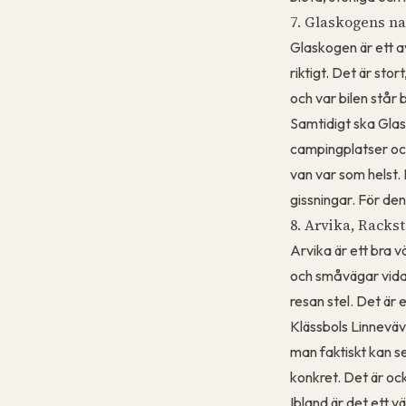
7. Glaskogens na
Glaskogen är ett a
riktigt. Det är stor
och var bilen står
Samtidigt ska Glas
campingplatser och 
van var som helst. 
gissningar. För de
8. Arvika, Racks
Arvika är ett bra 
och småvägar vidar
resan stel. Det är 
Klässbols Linneväve
man faktiskt kan se
konkret. Det är oc
Ibland är det ett v