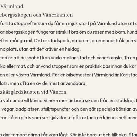
i Värmland
riebergsskogen och Vänerkanten
a första stopp eftersom du får en mjuk start på Värmland utan att 
riebergsskogen fungerar särskilt bra om du reser med barn, hund el
efter många mil. Det är stadspark, naturum, promenadstråk och 
a plats, utan att det kräver en heldag.
tad är att du snabbt kan växla mellan stad och Vänerkänsla. Ta e
ika eller mat, och använd stoppet som en praktisk bas innan du kör
en eller västra Värmland. För en bilsemester i Värmland är Karlstad
lats, men ofta en av de mest användbara.
skärgårdskusten vid Vänern
val när du vill känna Vänern mer än bara se den från en stadskaj. 
vägar, badplatser, utsiktspunkter och den där speciella känslan a
ror, så en plats som ser självklar ut på kartan kan kännas helt ann
p där tempot gärna får vara lågt. Kör inte bara ut och tillbaka. Sta