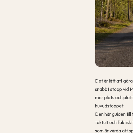
Det är lätt att gö
snabbt stopp vid M
mer plats och plöt
huvudstoppet.
Den här guiden till 
taktält och faktisk
som är värda att s