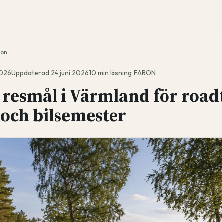
ion
2026
Uppdaterad
24 juni 2026
10
min läsning
·
FARON
 resmål i Värmland för roadt
 och bilsemester