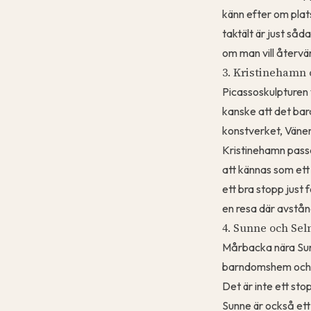
känn efter om plats
taktält är just så
om man vill återvä
3. Kristinehamn 
Picassoskulpturen 
kanske att det bar
konstverket, Vänern
Kristinehamn passar
att kännas som ett
ett bra stopp just 
en resa där avstånd
4. Sunne och Se
Mårbacka nära Sun
barndomshem och är
Det är inte ett sto
Sunne är också ett