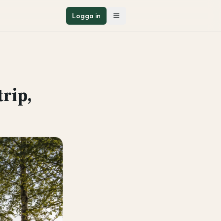
Logga in
rip,