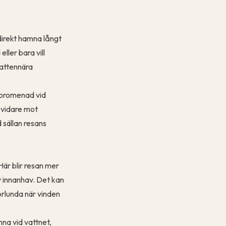
direkt hamna långt
ler bara vill
vattennära
n promenad vid
 vidare mot
 sällan resans
Här blir resan mer
v innanhav. Det kan
orlunda när vinden
nna vid vattnet,