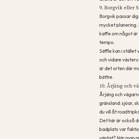
9. Borgvik eller S
Borgvik passar dig
mycket planering. 
kaffe om något är 
tempo.
Säffle kan i ställe
och vidare västerut
är det orten där ma
bättre.
10. Årjäng och v
Årjäng och vägarn
gränsland: sjöar, 
du vill åt roadtrip
Det här är också d
badplats var faktis
väntat? När man res