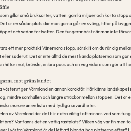
äffle
 som gillar små bruksorter, vatten, gamla miljöer och korta stopp 
Det är en sådan plats där man gärna går en sväng, tittar på bygg
öppet och sedan fortsätter. Den fungerar bäst när man inte förvä
t vara ett mer praktiskt Vänernära stopp, särskilt om du rör dig mel
 eller söderut. Det är inte alltid de mest kända platserna som gör 
n hittar mat, bränsle, en bra paus och en väg vidare som gör att h
ägarna mot gränslandet
a västerut ger Värmland en annan karaktär. Här känns landskapet
skog, mindre samhällen och längre sträckor mellan stoppen. Det är
känsla snarare än en lista med tydliga sevärdheter.
elen av Värmland där det blir extra viktigt att minnas vad som fung
kt bra? Var fanns det en vettig rastplats? Vilken väg var fin men to
er i västra Värmland är det lätt att blanda ihop platserna efteråt,