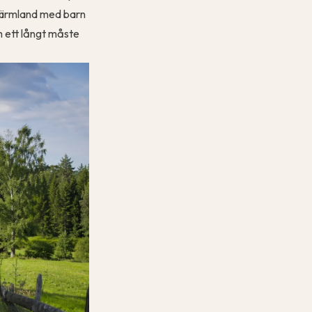
 Värmland med barn
m ett långt måste