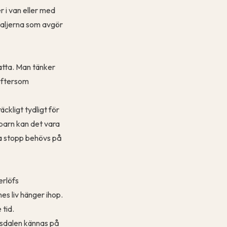
r i van eller med
taljerna som avgör
atta. Man tänker
 eftersom
ckligt tydligt för
 barn kan det vara
ana stopp behövs på
erlöfs
s liv hänger ihop.
 tid.
ksdalen kännas på