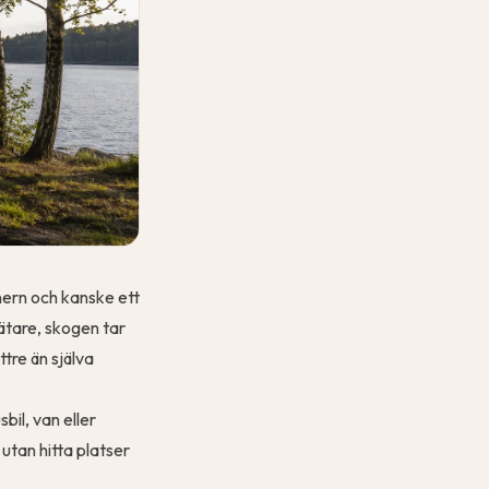
nern och kanske ett
ätare, skogen tar
tre än själva
bil, van eller
 utan hitta platser