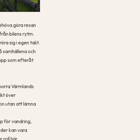
 behöva göra resan
från bilens rytm.
öra sig i egen takt.
små samhällena och
stopp som efteråt
 norra Värmlands
ikt över
ion utan att lämna
pp för vandring,
eder kan vara
roll här.