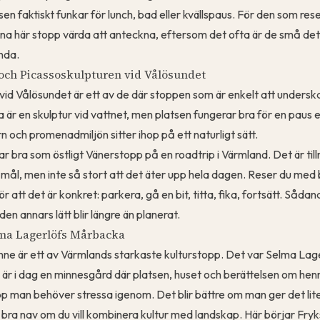
en faktiskt funkar för lunch, bad eller kvällspaus. För den som rese
dana här stopp värda att anteckna, eftersom det ofta är de små de
nda.
och Picassoskulpturen vid Vålösundet
vid Vålösundet är ett av de där stoppen som är enkelt att undersk
a är en skulptur vid vattnet, men platsen fungerar bra för en paus
 och promenadmiljön sitter ihop på ett naturligt sätt.
 bra som östligt Vänerstopp på en roadtrip i Värmland. Det är tillrä
 mål, men inte så stort att det äter upp hela dagen. Reser du med
för att det är konkret: parkera, gå en bit, titta, fika, fortsätt. Såd
en annars lätt blir längre än planerat.
lma Lagerlöfs Mårbacka
ne är ett av Värmlands starkaste kulturstopp. Det var Selma Lag
 i dag en minnesgård där platsen, huset och berättelsen om henne
pp man behöver stressa igenom. Det blir bättre om man ger det lite
 bra nav om du vill kombinera kultur med landskap. Här börjar Fry