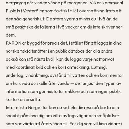
bergsrygg när vinden vände på morgonen. Vilken kommunal
P-plats i Vesterålen som faktiskt tillät övernattning trots att
den såg generisk ut. De stora vyerna minns du i två år, de
små praktiska detaljerna i två veckor om du inte skriver ner
dem.
FARON är byggd för precis det. I stället för att lägga in dina
norska taktältsnätter i en publik databas där alla andra
också kan stå nästa kväll, kan du
logga varje natt
privat
med koordinat, bild och en kort anteckning. Lutning,
underlag, vindriktning, avstånd till vatten och en kommentar
om huruvida du skulle återvända — det är just den typen av
information som gör nästa tur enklare och som ingen publik
karta kan ersätta.
Inför nästa Norge-tur kan du
se hela din resa på karta
och
snabbt påminna dig om vilka avtagsvägar och småplatser
som var värda att återvända till. För dig som vill läsa vidare i