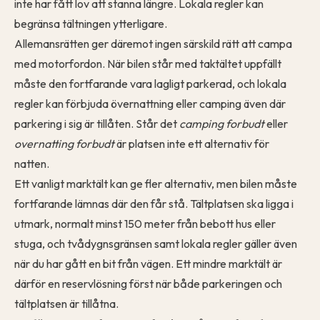
inte har fått lov att stanna längre. Lokala regler kan
begränsa tältningen ytterligare.
Allemansrätten ger däremot ingen särskild rätt att campa
med motorfordon. När bilen står med taktältet uppfällt
måste den fortfarande vara lagligt parkerad, och lokala
regler kan förbjuda övernattning eller camping även där
parkering i sig är tillåten. Står det
camping forbudt
eller
overnatting forbudt
är platsen inte ett alternativ för
natten.
Ett vanligt marktält kan ge fler alternativ, men bilen måste
fortfarande lämnas där den får stå. Tältplatsen ska ligga i
utmark, normalt minst 150 meter från bebott hus eller
stuga, och tvådygnsgränsen samt lokala regler gäller även
när du har gått en bit från vägen. Ett mindre marktält är
därför en reservlösning först när både parkeringen och
tältplatsen är tillåtna.