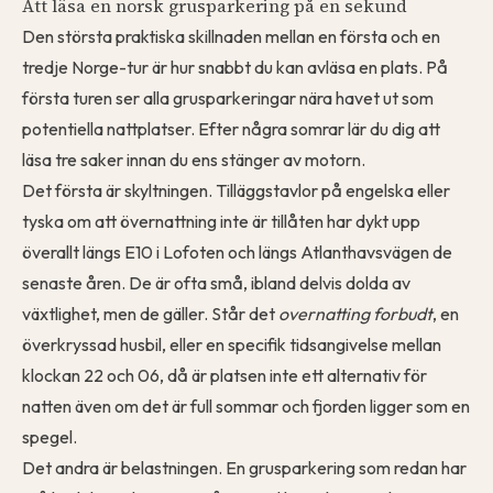
Att läsa en norsk grusparkering på en sekund
Den största praktiska skillnaden mellan en första och en
tredje Norge-tur är hur snabbt du kan avläsa en plats. På
första turen ser alla grusparkeringar nära havet ut som
potentiella nattplatser. Efter några somrar lär du dig att
läsa tre saker innan du ens stänger av motorn.
Det första är skyltningen. Tilläggstavlor på engelska eller
tyska om att övernattning inte är tillåten har dykt upp
överallt längs E10 i Lofoten och längs Atlanthavsvägen de
senaste åren. De är ofta små, ibland delvis dolda av
växtlighet, men de gäller. Står det
overnatting forbudt
, en
överkryssad husbil, eller en specifik tidsangivelse mellan
klockan 22 och 06, då är platsen inte ett alternativ för
natten även om det är full sommar och fjorden ligger som en
spegel.
Det andra är belastningen. En grusparkering som redan har