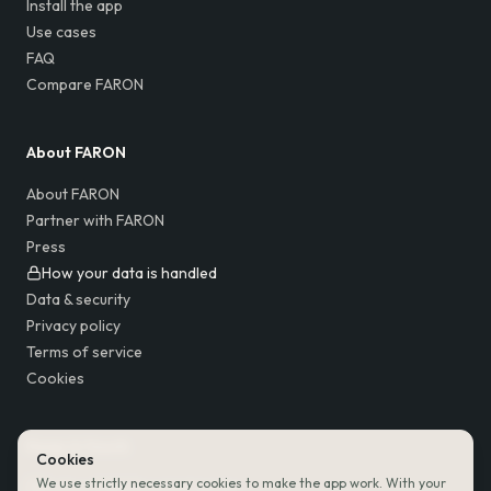
Install the app
Use cases
FAQ
Compare FARON
About FARON
About FARON
Partner with FARON
Press
How your data is handled
Data & security
Privacy policy
Terms of service
Cookies
Keep in touch
Cookies
We use strictly necessary cookies to make the app work. With your
Follow FARON on Instagram