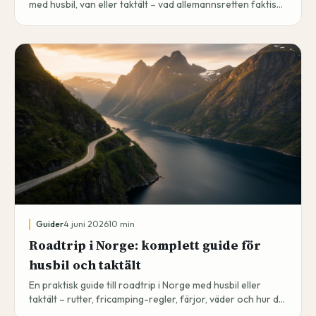
med husbil, van eller taktält – vad allemannsretten faktiskt
tillåter, lokala regler i Lofoten och fjordlandet, och hur du
hittar lugna nätter.
Guider
4 juni 2026
10
min
Roadtrip i Norge: komplett guide för
husbil och taktält
En praktisk guide till roadtrip i Norge med husbil eller
taktält – rutter, fricamping-regler, färjor, väder och hur du
dokumenterar resan i en privat resedagbok.