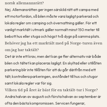
norsk allemannsrätt?
Nej. Allemansrätten ger ingen särskild rätt att campa med
ett motorfordon, så bilen måste vara lagligt parkerad och
lokala regler om camping och övernattning gäller. För ett
vanligt marktält i utmark gäller normalt minst 150 meter till
bebott hus eller stuga och högst två dygn på samma plats.
Behöver jag ha ett marktält med på Norge-turen även
om jag har taktält?
Det är inte ett krav, men det kan ge fler alternativ när både
bilen och tältet kan placeras lagligt. En skyltad eller otillåten
parkering blir inte tillåten för att du går därifrån med ett
tält; kontrollera parkeringen, avståndet till hus och stugor
samt lokala regler var för sig.
Vilken tid på året är bäst för en taktält-tur i Norge?
Andra halvan av augusti och första halvan av september är
ofta den bästa kompromissen. Servicen fungerar,