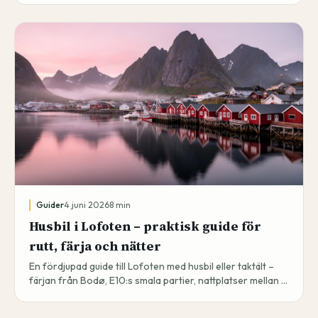
Guider
4 juni 2026
8
min
Husbil i Lofoten – praktisk guide för
rutt, färja och nätter
En fördjupad guide till Lofoten med husbil eller taktält –
färjan från Bodø, E10:s smala partier, nattplatser mellan Å
och Svolvær, och hur du dokumenterar resan.