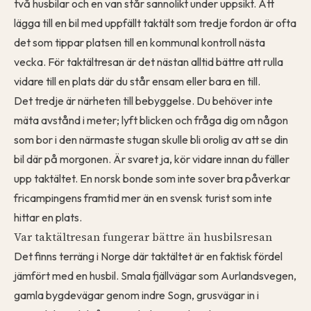
två husbilar och en van står sannolikt under uppsikt. Att
lägga till en bil med uppfällt taktält som tredje fordon är ofta
det som tippar platsen till en kommunal kontroll nästa
vecka. För taktältresan är det nästan alltid bättre att rulla
vidare till en plats där du står ensam eller bara en till.
Det tredje är närheten till bebyggelse. Du behöver inte
mäta avstånd i meter; lyft blicken och fråga dig om någon
som bor i den närmaste stugan skulle bli orolig av att se din
bil där på morgonen. Är svaret ja, kör vidare innan du fäller
upp taktältet. En norsk bonde som inte sover bra påverkar
fricampingens framtid mer än en svensk turist som inte
hittar en plats.
Var taktältresan fungerar bättre än husbilsresan
Det finns terräng i Norge där taktältet är en faktisk fördel
jämfört med en husbil. Smala fjällvägar som Aurlandsvegen,
gamla bygdevägar genom indre Sogn, grusvägar in i