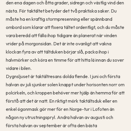
den ena dagen och åtta grader, sidregn och västlig vind den
nästa. För taktältet betyder det två praktiska saker. Du
måste ha en kraftig stormpresenning eller spännband
ombord som klarar att fixera tältet ordentligt, och du måste
vara beredd att fälla ihop tidigare än planerat när vinden
vrider på morgonsidan. Det är inte ovanligt att vakna
klockan fyra av att tältduken börjar slå, packa ihop i
halvmörker och köra en timme för att hitta lä innan du sover
vidare i bilen.
Dygnsljuset är taktältresans dolda fiende. I juni och första
halvan av juli sjunker solen knappt under horisonten norr om
polcirkeln, och kroppen behöver mer hjälp än hemma för att
förstå att det är natt. En riktigt mörk taktältsduk eller en
enkel ögonmask gör mer för en Norge-tur i Lofoten än
någon ny utrustningspryl. Andra halvan av augusti och
första halvan av september är ofta den bästa