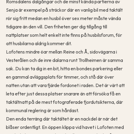
Romsdalens dalgångar och de minst kända partierna av
Senja är exempel på sträckor där en vanlig bil med taktält
rör sig fritt medan en husbil över sex meter måste vända
tidigare än den vill. Den friheten ger dig tillgång till
nattplatser som helt enkelt inte finns på husbilsforum, för
att husbilarna aldrig kommer dit.
Lofotens mindre öar mellan Reine och Å, sidovägarna i
Vesterålen och de inre dalarna runt Trollheimen är samma
sak. Du kan ta dig in en bit, hitta en bondes parkering eller
en gammal avläggsplats för timmer, och stå där över
natten utan att vara fjärde fordonet i raden. Det är värt att
leta efter just dessa platser snarare än att försöka få en
taktältnatt på de mest fotograferade fjordutsikterna, där
kommunal reglering är som hårdast.
Den enda terräng där taktältet är en nackdel är när det
blåser ordentligt. En öppen klippa vid havet i Lofoten med