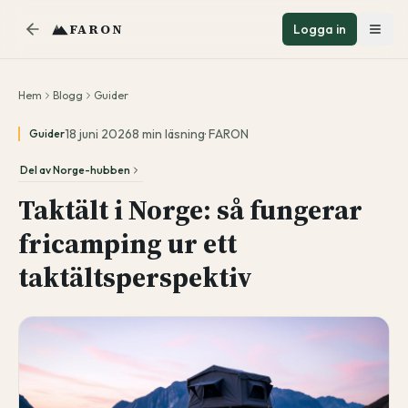
FARON
Logga in
Hem
Blogg
Guider
18 juni 2026
8
min läsning
·
FARON
Guider
Del av
Norge-hubben
Taktält i Norge: så fungerar
fricamping ur ett
taktältsperspektiv