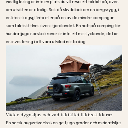
västlig kuling är inte en plats du vill resa ett taktält på, även
om utsikten är otrolig. Sök då skydd bakom en bergsrygg, i
en liten skogsglänta eller på en av de mindre campingar
som faktiskt finns även i fjordlandet. En natt på camping för
hundratjugo norska kronor är inte ett misslyckande, det är
en investering i att vara utvilad nästa dag.
Väder, dygnsljus och vad taktältet faktiskt klarar
En norsk augustivecka kan ge tjugo grader och midnattsljus