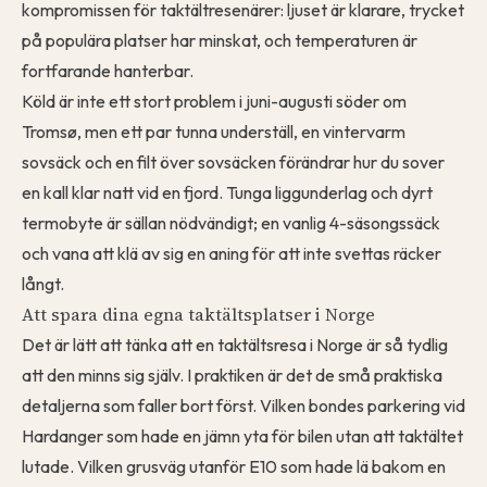
kompromissen för taktältresenärer: ljuset är klarare, trycket
på populära platser har minskat, och temperaturen är
fortfarande hanterbar.
Köld är inte ett stort problem i juni-augusti söder om
Tromsø, men ett par tunna underställ, en vintervarm
sovsäck och en filt över sovsäcken förändrar hur du sover
en kall klar natt vid en fjord. Tunga liggunderlag och dyrt
termobyte är sällan nödvändigt; en vanlig 4-säsongssäck
och vana att klä av sig en aning för att inte svettas räcker
långt.
Att spara dina egna taktältsplatser i Norge
Det är lätt att tänka att en taktältsresa i Norge är så tydlig
att den minns sig själv. I praktiken är det de små praktiska
detaljerna som faller bort först. Vilken bondes parkering vid
Hardanger som hade en jämn yta för bilen utan att taktältet
lutade. Vilken grusväg utanför E10 som hade lä bakom en