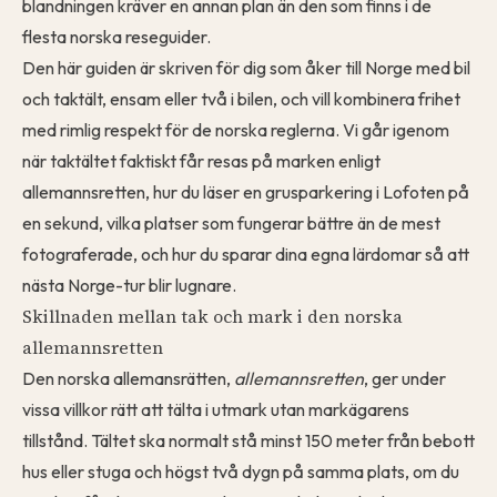
blandningen kräver en annan plan än den som finns i de
flesta norska reseguider.
Den här guiden är skriven för dig som åker till Norge med bil
och taktält, ensam eller två i bilen, och vill kombinera frihet
med rimlig respekt för de norska reglerna. Vi går igenom
när taktältet faktiskt får resas på marken enligt
allemannsretten, hur du läser en grusparkering i Lofoten på
en sekund, vilka platser som fungerar bättre än de mest
fotograferade, och hur du sparar dina egna lärdomar så att
nästa Norge-tur blir lugnare.
Skillnaden mellan tak och mark i den norska
allemannsretten
Den norska allemansrätten,
allemannsretten
, ger under
vissa villkor rätt att tälta i utmark utan markägarens
tillstånd. Tältet ska normalt stå minst 150 meter från bebott
hus eller stuga och högst två dygn på samma plats, om du