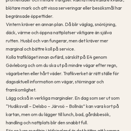
blötare mark och att vissa serveringar eller besöksmål har
begränsade öppettider.
Vintern kräver en annan plan. Då blir väglag, snöröjning,
däck, värme och öppna nattplatser viktigare än själva
rutten. Husbil och van fungerar, men det kräver mer
marginal och bättre koll på service.
Kolla trafikläget innan avfärd, särskilt på E4 genom
Gävleborg och om du ska ut på mindre vägar efter regn,
vägarbeten eller hårt väder. Trafikverket är rätt ställe för
dagsaktuell information om vägar, störningar och
framkomlighet.
Lägg också in verkliga marginaler. En dag som ser ut som
“Hudiksvall – Delsbo – Järvsö – Bollnäs” kan vara kort på
kartan, men om du lägger till lunch, bad, gårdsbesök,
handling och nattplats blir den snabbt full.
För en lugn roadtrip i Hälsingland är det bättre att komma