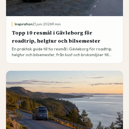
Inspiration
21 juni 2026
9
min
Topp 10 resmål i Gävleborg för
roadtrip, helgtur och bilsemester
En praktisk guide till tio resmål i Gävleborg för roadtrip,
helgtur och bilsemester, från kust och bruksmiljöer till
Hälsingland, Järvsö och Färnebofjärden.