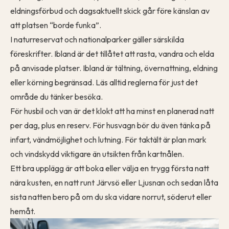
eldningsförbud och dagsaktuellt skick går före känslan av
att platsen “borde funka”.
I naturreservat och nationalparker gäller särskilda
föreskrifter. Ibland är det tillåtet att rasta, vandra och elda
på anvisade platser. Ibland är tältning, övernattning, eldning
eller körning begränsad. Läs alltid reglerna för just det
område du tänker besöka.
För husbil och van är det klokt att ha minst en planerad natt
per dag, plus en reserv. För husvagn bör du även tänka på
infart, vändmöjlighet och lutning. För taktält är plan mark
och vindskydd viktigare än utsikten från kartnålen.
Ett bra upplägg är att boka eller välja en trygg första natt
nära kusten, en natt runt Järvsö eller Ljusnan och sedan låta
sista natten bero på om du ska vidare norrut, söderut eller
hemåt.