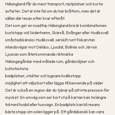
Hälsingland får du mest transport, rastplatser och korta
avfarter. Det är inte fel om du har bråttom, men det är
sällan där resan sitter kvar efteråt.
Det som gör en roadtrip Hälsingland bra är kombinationen:
kuststopp vid Söderhamn, Skärså, Enånger eller Hudiksvall
småstadskänsla i Hudiksvall, särskilt runt Fiskarstan
inlandsvägar mot Delsbo, Ljusdal, Bollnäs och Järvsö
Ljusnan som återkommande riktmärke
Hälsingegårdar med målade rum, gårdsmiljöer och
kulturhistoria
badplatser, utsikter och lugnare kvällsstopp
möjlighet att välja bort eller lägga till beroende på väder
Det är också en region där du tjänar på att inte pressa in för
mycket. En omväg som ser kort ut på kartan kan ta längre
tid med husbil eller husvagn. En badplats kan bli resans
bästa stopp om solen ligger på. Ett gårdsbesök kan vara