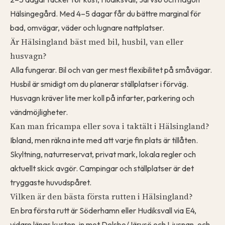
Hälsingegård. Med 4–5 dagar får du bättre marginal för
bad, omvägar, väder och lugnare nattplatser.
Är Hälsingland bäst med bil, husbil, van eller
husvagn?
Alla fungerar. Bil och van ger mest flexibilitet på småvägar.
Husbil är smidigt om du planerar ställplatser i förväg.
Husvagn kräver lite mer koll på infarter, parkering och
vändmöjligheter.
Kan man fricampa eller sova i taktält i Hälsingland?
Ibland, men räkna inte med att varje fin plats är tillåten.
Skyltning, naturreservat, privat mark, lokala regler och
aktuellt skick avgör. Campingar och ställplatser är det
tryggaste huvudspåret.
Vilken är den bästa första rutten i Hälsingland?
En bra första rutt är Söderhamn eller Hudiksvall via E4,
vidare längs kusten, in mot Delsbo/Järvsö och Ljusnan, och