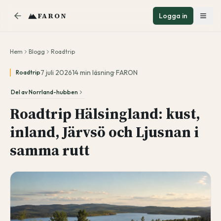
FARON
Logga in
Hem
Blogg
Roadtrip
7 juli 2026
14
min läsning
·
FARON
Roadtrip
Del av
Norrland-hubben
Roadtrip Hälsingland: kust,
inland, Järvsö och Ljusnan i
samma rutt