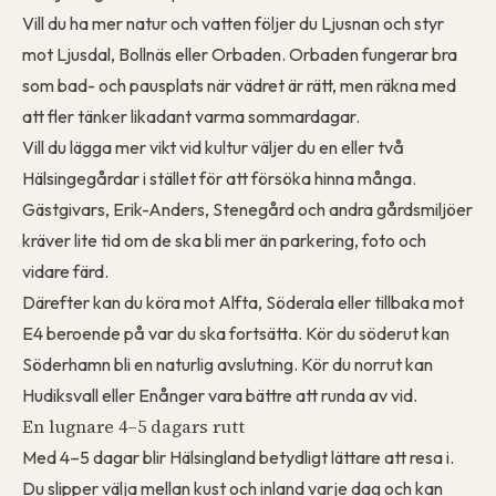
Vill du ha mer natur och vatten följer du Ljusnan och styr
mot Ljusdal, Bollnäs eller Orbaden. Orbaden fungerar bra
som bad- och pausplats när vädret är rätt, men räkna med
att fler tänker likadant varma sommardagar.
Vill du lägga mer vikt vid kultur väljer du en eller två
Hälsingegårdar i stället för att försöka hinna många.
Gästgivars, Erik-Anders, Stenegård och andra gårdsmiljöer
kräver lite tid om de ska bli mer än parkering, foto och
vidare färd.
Därefter kan du köra mot Alfta, Söderala eller tillbaka mot
E4 beroende på var du ska fortsätta. Kör du söderut kan
Söderhamn bli en naturlig avslutning. Kör du norrut kan
Hudiksvall eller Enånger vara bättre att runda av vid.
En lugnare 4–5 dagars rutt
Med 4–5 dagar blir Hälsingland betydligt lättare att resa i.
Du slipper välja mellan kust och inland varje dag och kan