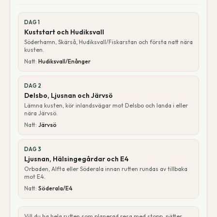
DAG
1
Kuststart och Hudiksvall
Söderhamn, Skärså, Hudiksvall/Fiskarstan och första natt nära
kusten.
Natt:
Hudiksvall/Enånger
DAG
2
Delsbo, Ljusnan och Järvsö
Lämna kusten, kör inlandsvägar mot Delsbo och landa i eller
nära Järvsö.
Natt:
Järvsö
DAG
3
Ljusnan, Hälsingegårdar och E4
Orbaden, Alfta eller Söderala innan rutten rundas av tillbaka
mot E4.
Natt:
Söderala/E4
Vill du ha hela rutten som planerad resa med stopp, nätter