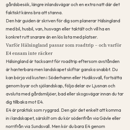
gårdsbesök, längre inlandsvägar och en extra natt där det
faktiskt känns bra att stanna.
Den här guiden är skriven för dig som planerar Hälsingland
med bil, husbil, van, husvagn eller taktält och vill ha en
konkret rutt snarare än en lös lista med platser.
Varför Hälsingland passar som roadtrip – och varför
E4 ensam inte räcker
Hälsingland är tacksamt för roadtrip eftersom avstånden
är hanterbara men landskapet skiftar ganska snabbt. Du
kan börja vid kusten i Söderhamn eller Hudiksvall, fortsätta
genom byar och sjölandskap, följa delar av Ljusnan och
avsluta med gårdsmiljöer, bad eller skogsvägar innan du tar
dig tillbaka mot E4.
E4 är praktisk som ryggrad. Den gör det enkelt att komma
in i landskapet, särskilt om du kör söderifrån via Gävle eller
norrifrån via Sundsvall. Men kör du bara E4 genom