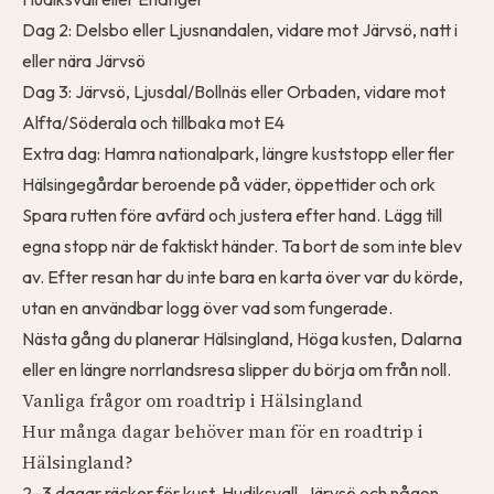
Dag 2: Delsbo eller Ljusnandalen, vidare mot Järvsö, natt i
eller nära Järvsö
Dag 3: Järvsö, Ljusdal/Bollnäs eller Orbaden, vidare mot
Alfta/Söderala och tillbaka mot E4
Extra dag: Hamra nationalpark, längre kuststopp eller fler
Hälsingegårdar beroende på väder, öppettider och ork
Spara rutten före avfärd och justera efter hand. Lägg till
egna stopp när de faktiskt händer. Ta bort de som inte blev
av. Efter resan har du inte bara en karta över var du körde,
utan en användbar logg över vad som fungerade.
Nästa gång du planerar Hälsingland,
Höga kusten
,
Dalarna
eller en längre norrlandsresa slipper du börja om från noll.
Vanliga frågor om roadtrip i Hälsingland
Hur många dagar behöver man för en roadtrip i
Hälsingland?
2–3 dagar räcker för kust, Hudiksvall, Järvsö och någon