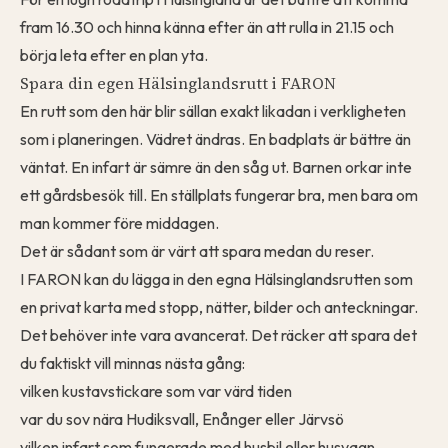
fram 16.30 och hinna känna efter än att rulla in 21.15 och
börja leta efter en plan yta.
Spara din egen Hälsinglandsrutt i FARON
En rutt som den här blir sällan exakt likadan i verkligheten
som i planeringen. Vädret ändras. En badplats är bättre än
väntat. En infart är sämre än den såg ut. Barnen orkar inte
ett gårdsbesök till. En ställplats fungerar bra, men bara om
man kommer före middagen.
Det är sådant som är värt att spara medan du reser.
I FARON kan du lägga in den egna Hälsinglandsrutten som
en privat karta med stopp, nätter, bilder och anteckningar.
Det behöver inte vara avancerat. Det räcker att spara det
du faktiskt vill minnas nästa gång:
vilken kustavstickare som var värd tiden
var du sov nära Hudiksvall, Enånger eller Järvsö
vilken infart som fungerade med husbil eller husvagn