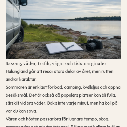
Säsong, väder, trafik, vägar och tidsmarginaler
Hälsingland går att resa i stora delar av året, men rutten
ändrar karaktär.
Sommaren är enklast för bad, camping, kvällsljus och öppna
besöksmål. Det är också då populära platser kan bli fulla,
särskilt vid bra väder. Boka inte varje minut, men ha koll på
var du kan sova.
Våren och hösten passar bra för lugnare tempo, skog,
promenader och mindre trängsel. Räkna med kallare kvällar,