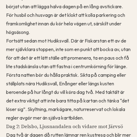
börjat utan att lägga halva dagen på en lång avstickare.
För husbil och husvagn är det klokt att kolla parkering och
framkomlighet innan du kör hela vägen ut, särskilt under
högsäsong.
Fortsätt sedan mot Hudiksvall. Där är Fiskarstan ett av de
mer självklara stoppen, inte som en punkt att bocka av, utan
för att det är ett lätt ställe att promenera, ta en paus och få
lite stadskänsla utan att fastna i centrumkörning för länge.
Första natten bör du hålla praktisk. Sikta på camping eller
ställplats nära Hudiksvall, Enånger eller längs kusten
beroende på hur långt du vill köra dag två. Med taktält är
det extra viktigt att inte bara titta på kartan och tänka “det
löser sig”. Skyltning, markägare, naturreservat och lokala
regler avgör mer än själva kartbilden.
Dag 2: Delsbo, Ljusnandalen och vidare mot Järvsö
Dag två är dagen då rutten lämnar ren kustresa och blir mer