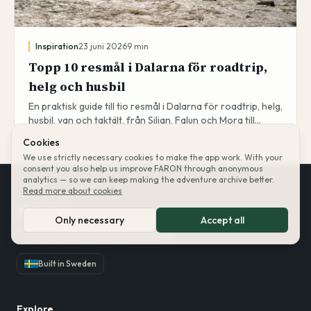
Inspiration
23 juni 2026
9
min
Topp 10 resmål i Dalarna för roadtrip,
helg och husbil
En praktisk guide till tio resmål i Dalarna för roadtrip, helg,
husbil, van och taktält, från Siljan, Falun och Mora till
Fulufjället, Idre och södra Dalarna.
Cookies
We use strictly necessary cookies to make the app work. With your
consent you also help us improve FARON through anonymous
analytics — so we can keep making the adventure archive better.
Read more about cookies
FARON
Only necessary
Accept all
Your private travel archive on a map.
Built in Sweden
Explore