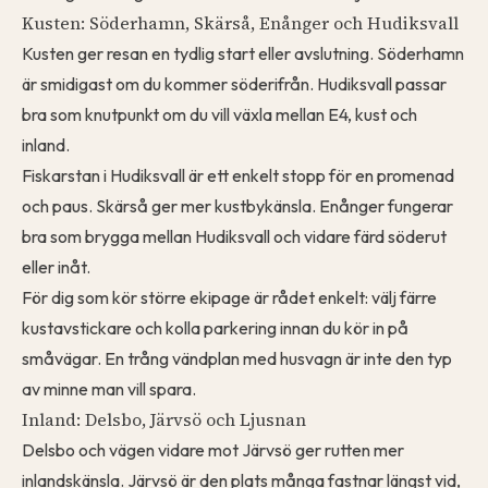
Kusten: Söderhamn, Skärså, Enånger och Hudiksvall
Kusten ger resan en tydlig start eller avslutning. Söderhamn
är smidigast om du kommer söderifrån. Hudiksvall passar
bra som knutpunkt om du vill växla mellan E4, kust och
inland.
Fiskarstan i Hudiksvall är ett enkelt stopp för en promenad
och paus. Skärså ger mer kustbykänsla. Enånger fungerar
bra som brygga mellan Hudiksvall och vidare färd söderut
eller inåt.
För dig som kör större ekipage är rådet enkelt: välj färre
kustavstickare och kolla parkering innan du kör in på
småvägar. En trång vändplan med husvagn är inte den typ
av minne man vill spara.
Inland: Delsbo, Järvsö och Ljusnan
Delsbo och vägen vidare mot Järvsö ger rutten mer
inlandskänsla. Järvsö är den plats många fastnar längst vid,