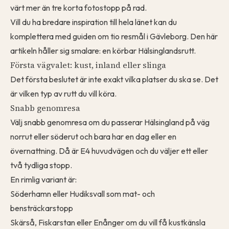
värt mer än tre korta fotostopp på rad.
Vill du ha bredare inspiration till hela länet kan du
komplettera med
guiden om tio resmål i Gävleborg
. Den här
artikeln håller sig smalare: en körbar Hälsinglandsrutt.
Första vägvalet: kust, inland eller slinga
Det första beslutet är inte exakt vilka platser du ska se. Det
är vilken typ av rutt du vill köra.
Snabb genomresa
Välj snabb genomresa om du passerar Hälsingland på väg
norrut eller söderut och bara har en dag eller en
övernattning. Då är E4 huvudvägen och du väljer ett eller
två tydliga stopp.
En rimlig variant är:
Söderhamn eller Hudiksvall som mat- och
bensträckarstopp
Skärså, Fiskarstan eller Enånger om du vill få kustkänsla