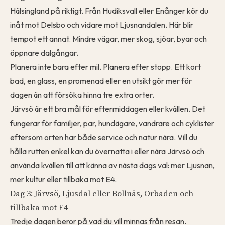
Hälsingland på riktigt. Från Hudiksvall eller Enånger kör du
inåt mot Delsbo och vidare mot Ljusnandalen. Här blir
tempot ett annat. Mindre vägar, mer skog, sjöar, byar och
öppnare dalgångar.
Planera inte bara efter mil. Planera efter stopp. Ett kort
bad, en glass, en promenad eller en utsikt gör mer för
dagen än att försöka hinna tre extra orter.
Järvsö är ett bra mål för eftermiddagen eller kvällen. Det
fungerar för familjer, par, hundägare, vandrare och cyklister
eftersom orten har både service och natur nära. Vill du
hålla rutten enkel kan du övernatta i eller nära Järvsö och
använda kvällen till att känna av nästa dags val: mer Ljusnan,
mer kultur eller tillbaka mot E4.
Dag 3: Järvsö, Ljusdal eller Bollnäs, Orbaden och
tillbaka mot E4
Tredje dagen beror på vad du vill minnas från resan.