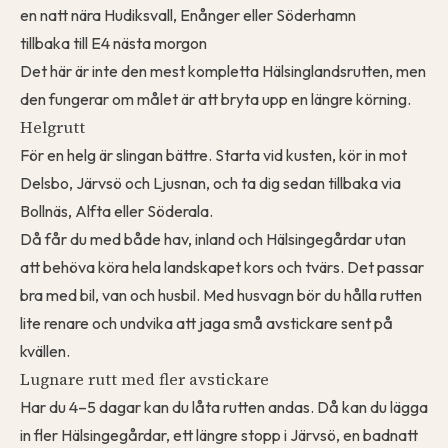
en natt nära Hudiksvall, Enånger eller Söderhamn
tillbaka till E4 nästa morgon
Det här är inte den mest kompletta Hälsinglandsrutten, men
den fungerar om målet är att bryta upp en längre körning.
Helgrutt
För en helg är slingan bättre. Starta vid kusten, kör in mot
Delsbo, Järvsö och Ljusnan, och ta dig sedan tillbaka via
Bollnäs, Alfta eller Söderala.
Då får du med både hav, inland och Hälsingegårdar utan
att behöva köra hela landskapet kors och tvärs. Det passar
bra med bil, van och husbil. Med husvagn bör du hålla rutten
lite renare och undvika att jaga små avstickare sent på
kvällen.
Lugnare rutt med fler avstickare
Har du 4–5 dagar kan du låta rutten andas. Då kan du lägga
in fler Hälsingegårdar, ett längre stopp i Järvsö, en badnatt