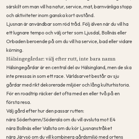
särskilt om man vill ha natur, service, mat, barnvänliga stopp
och aktiviteter inom ganska kort avstånd.
Ljusnan är användbar som röd tråd. Följ älven när du vill ha
ett lugnare tempo och välj orter som Ljusdal, Bollnäs eller
Orbaden beroende på om du vill ha service, bad eller vidare
körning.
Hälsingegårdar: välj efter rutt, inte bara namn
Hälsingegårdar är en central del av Hälsingland, men de ska
inte pressas in som ett race. Världsarvet består av sju
gårdar med rikt dekorerade miljöer och lång kulturhistoria.
För en roadtrip räcker det ofta med en eller två på en
första resa.
Välj gård efter hur den passar rutten:
nära Söderhamn/Söderala om du vill avsluta mot E4
nära Bollnäs eller Vallsta om du kör Ljusnanstråket
nära Järvsö om du vill kombinera gårdsmiljö med ortens