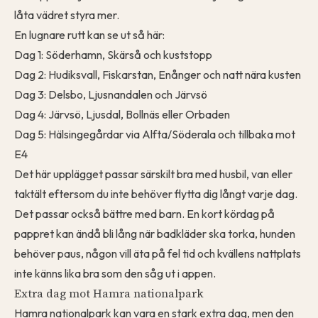
låta vädret styra mer.
En lugnare rutt kan se ut så här:
Dag 1: Söderhamn, Skärså och kuststopp
Dag 2: Hudiksvall, Fiskarstan, Enånger och natt nära kusten
Dag 3: Delsbo, Ljusnandalen och Järvsö
Dag 4: Järvsö, Ljusdal, Bollnäs eller Orbaden
Dag 5: Hälsingegårdar via Alfta/Söderala och tillbaka mot
E4
Det här upplägget passar särskilt bra med husbil, van eller
taktält eftersom du inte behöver flytta dig långt varje dag.
Det passar också bättre med barn. En kort kördag på
pappret kan ändå bli lång när badkläder ska torka, hunden
behöver paus, någon vill äta på fel tid och kvällens nattplats
inte känns lika bra som den såg ut i appen.
Extra dag mot Hamra nationalpark
Hamra nationalpark kan vara en stark extra dag, men den