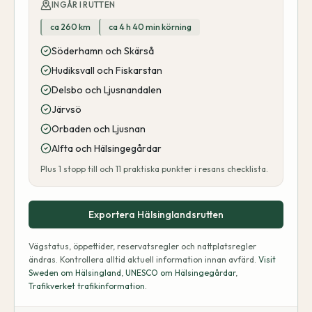
INGÅR I RUTTEN
ca 260 km
ca 4 h 40 min körning
Söderhamn och Skärså
Hudiksvall och Fiskarstan
Delsbo och Ljusnandalen
Järvsö
Orbaden och Ljusnan
Alfta och Hälsingegårdar
Plus
1
stopp till och
11
praktiska punkter i resans checklista.
Exportera Hälsinglandsrutten
Vägstatus, öppettider, reservatsregler och nattplatsregler
ändras. Kontrollera alltid aktuell information innan avfärd.
Visit
Sweden om Hälsingland
,
UNESCO om Hälsingegårdar
,
Trafikverket trafikinformation
.