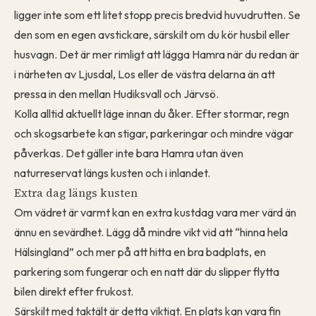
ligger inte som ett litet stopp precis bredvid huvudrutten. Se
den som en egen avstickare, särskilt om du kör husbil eller
husvagn. Det är mer rimligt att lägga Hamra när du redan är
i närheten av Ljusdal, Los eller de västra delarna än att
pressa in den mellan Hudiksvall och Järvsö.
Kolla alltid aktuellt läge innan du åker. Efter stormar, regn
och skogsarbete kan stigar, parkeringar och mindre vägar
påverkas. Det gäller inte bara Hamra utan även
naturreservat längs kusten och i inlandet.
Extra dag längs kusten
Om vädret är varmt kan en extra kustdag vara mer värd än
ännu en sevärdhet. Lägg då mindre vikt vid att “hinna hela
Hälsingland” och mer på att hitta en bra badplats, en
parkering som fungerar och en natt där du slipper flytta
bilen direkt efter frukost.
Särskilt med taktält är detta viktigt. En plats kan vara fin