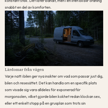
konstant stök. Det låter banalt, men i en liten bil blir ordning
snabbt en del av komforten.
Lärdomar från vägen
Varje natt i bilen ger nya insikter om vad som passar just dig,
bilen och resesättet. Det kan handla om en specifik plats
som visade sig vara alldeles för exponerad för
morgonsolen, vilket gjorde bilen kokhet redan klockan sex,
eller ett enkelt stopp på en grusplan som trots sin