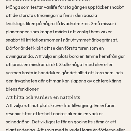
Många som testar vanlife första gången upptäcker snabbt
att de största utmaningarna finns i den basala
kvällslogistiken på några få kvadratmeter. Små missar i
planeringen som knappt märks i ett vanligt hem växer
snabbt till irritationsmoment när utrymmet är begränsat.
Därför är det klokt att se den första turen som en
övningsrunda. Att välja en plats bara en timme hemifrån gör
att pressen minskar direkt. Skulle något med elen eller
värmen kasta in handduken går det alltid att köra hem, och
den tryggheten gör att man kan slappna av och lära känna
bilens funktioner.
Att hitta och värdera en nattplats
Att välja rätt nattplats kräver lite tillvänjning. En erfaren
resenär tittar efter helt andra saker än en vacker
solnedgång. Det viktigaste för en god natts sömn är ett
plant underlag. Att sova med huvudet lägre än fötterna eller