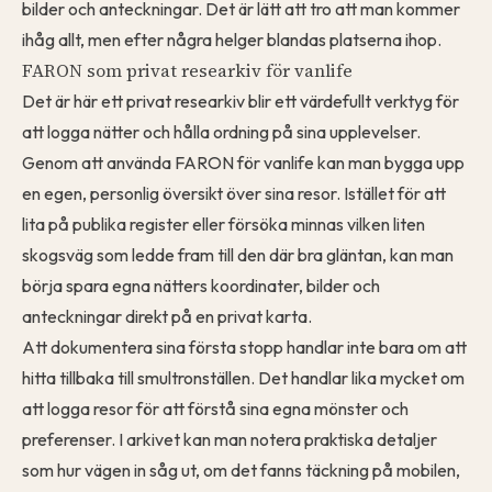
bilder och anteckningar. Det är lätt att tro att man kommer
ihåg allt, men efter några helger blandas platserna ihop.
FARON som privat researkiv för vanlife
Det är här ett privat researkiv blir ett värdefullt verktyg för
att
logga nätter
och hålla ordning på sina upplevelser.
Genom att använda
FARON för vanlife
kan man bygga upp
en egen, personlig översikt över sina resor. Istället för att
lita på publika register eller försöka minnas vilken liten
skogsväg som ledde fram till den där bra gläntan, kan man
börja spara egna nätters koordinater, bilder och
anteckningar direkt på en privat karta.
Att dokumentera sina första stopp handlar inte bara om att
hitta tillbaka till smultronställen. Det handlar lika mycket om
att
logga resor
för att förstå sina egna mönster och
preferenser. I arkivet kan man notera praktiska detaljer
som hur vägen in såg ut, om det fanns täckning på mobilen,