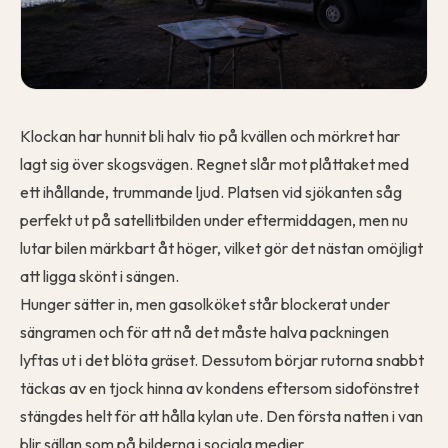
Klockan har hunnit bli halv tio på kvällen och mörkret har
lagt sig över skogsvägen. Regnet slår mot plåttaket med
ett ihållande, trummande ljud. Platsen vid sjökanten såg
perfekt ut på satellitbilden under eftermiddagen, men nu
lutar bilen märkbart åt höger, vilket gör det nästan omöjligt
att ligga skönt i sängen.
Hunger sätter in, men gasolköket står blockerat under
sängramen och för att nå det måste halva packningen
lyftas ut i det blöta gräset. Dessutom börjar rutorna snabbt
täckas av en tjock hinna av kondens eftersom sidofönstret
stängdes helt för att hålla kylan ute. Den första natten i van
blir sällan som på bilderna i sociala medier.