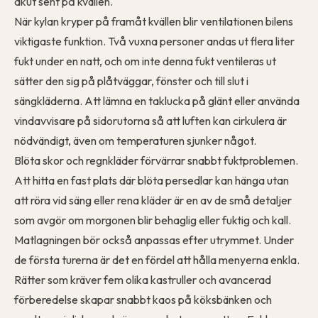
akut sent på kvällen.
När kylan kryper på framåt kvällen blir ventilationen bilens
viktigaste funktion. Två vuxna personer andas ut flera liter
fukt under en natt, och om inte denna fukt ventileras ut
sätter den sig på plåtväggar, fönster och till slut i
sängkläderna. Att lämna en taklucka på glänt eller använda
vindavvisare på sidorutorna så att luften kan cirkulera är
nödvändigt, även om temperaturen sjunker något.
Blöta skor och regnkläder förvärrar snabbt fuktproblemen.
Att hitta en fast plats där blöta persedlar kan hänga utan
att röra vid säng eller rena kläder är en av de små detaljer
som avgör om morgonen blir behaglig eller fuktig och kall.
Matlagningen bör också anpassas efter utrymmet. Under
de första turerna är det en fördel att hålla menyerna enkla.
Rätter som kräver fem olika kastruller och avancerad
förberedelse skapar snabbt kaos på köksbänken och