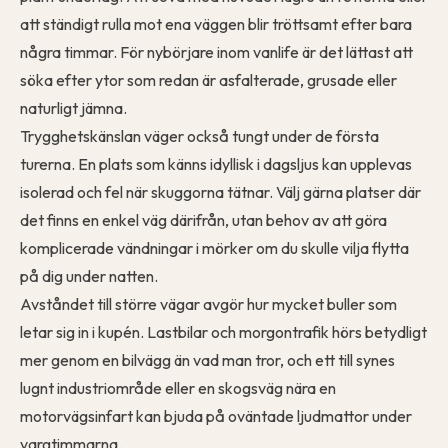
att ständigt rulla mot ena väggen blir tröttsamt efter bara
några timmar. För nybörjare inom vanlife är det lättast att
söka efter ytor som redan är asfalterade, grusade eller
naturligt jämna.
Trygghetskänslan väger också tungt under de första
turerna. En plats som känns idyllisk i dagsljus kan upplevas
isolerad och fel när skuggorna tätnar. Välj gärna platser där
det finns en enkel väg därifrån, utan behov av att göra
komplicerade vändningar i mörker om du skulle vilja flytta
på dig under natten.
Avståndet till större vägar avgör hur mycket buller som
letar sig in i kupén. Lastbilar och morgontrafik hörs betydligt
mer genom en bilvägg än vad man tror, och ett till synes
lugnt industriområde eller en skogsväg nära en
motorvägsinfart kan bjuda på oväntade ljudmattor under
vargtimmarna.