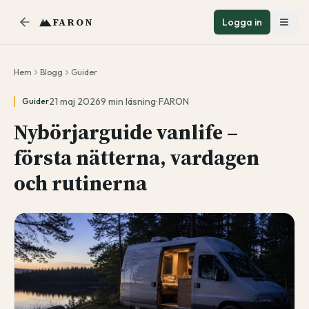
FARON
Logga in
Hem
Blogg
Guider
21 maj 2026
9
min läsning
·
FARON
Guider
Nybörjarguide vanlife –
första nätterna, vardagen
och rutinerna