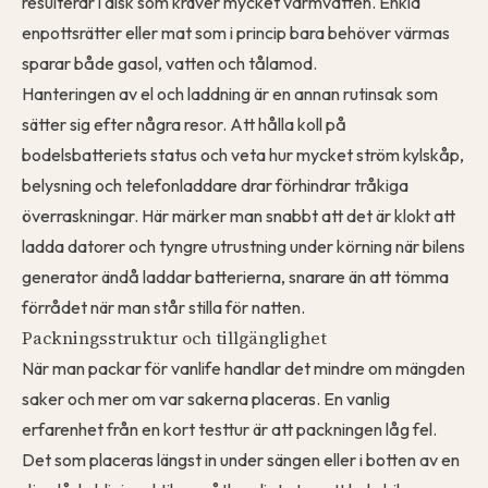
resulterar i disk som kräver mycket varmvatten. Enkla
enpottsrätter eller mat som i princip bara behöver värmas
sparar både gasol, vatten och tålamod.
Hanteringen av el och laddning är en annan rutinsak som
sätter sig efter några resor. Att hålla koll på
bodelsbatteriets status och veta hur mycket ström kylskåp,
belysning och telefonladdare drar förhindrar tråkiga
överraskningar. Här märker man snabbt att det är klokt att
ladda datorer och tyngre utrustning under körning när bilens
generator ändå laddar batterierna, snarare än att tömma
förrådet när man står stilla för natten.
Packningsstruktur och tillgänglighet
När man packar för vanlife handlar det mindre om mängden
saker och mer om var sakerna placeras. En vanlig
erfarenhet från en kort testtur är att packningen låg fel.
Det som placeras längst in under sängen eller i botten av en