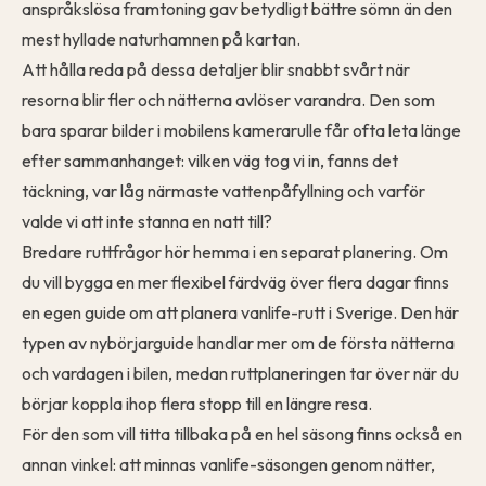
anspråkslösa framtoning gav betydligt bättre sömn än den
mest hyllade naturhamnen på kartan.
Att hålla reda på dessa detaljer blir snabbt svårt när
resorna blir fler och nätterna avlöser varandra. Den som
bara sparar bilder i mobilens kamerarulle får ofta leta länge
efter sammanhanget: vilken väg tog vi in, fanns det
täckning, var låg närmaste vattenpåfyllning och varför
valde vi att inte stanna en natt till?
Bredare ruttfrågor hör hemma i en separat planering. Om
du vill bygga en mer flexibel färdväg över flera dagar finns
en egen guide om att
planera vanlife-rutt i Sverige
. Den här
typen av nybörjarguide handlar mer om de första nätterna
och vardagen i bilen, medan ruttplaneringen tar över när du
börjar koppla ihop flera stopp till en längre resa.
För den som vill titta tillbaka på en hel säsong finns också en
annan vinkel: att
minnas vanlife-säsongen
genom nätter,