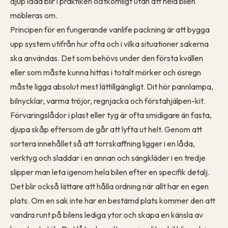
djup låda blir i praktiken oåtkomligt utan att hela bilen
möbleras om.
Principen för en fungerande vanlife packning är att bygga
upp system utifrån hur ofta och i vilka situationer sakerna
ska användas. Det som behövs under den första kvällen
eller som måste kunna hittas i totalt mörker och ösregn
måste ligga absolut mest lättillgängligt. Dit hör pannlampa,
bilnycklar, varma tröjor, regnjacka och förstahjälpen-kit.
Förvaringslådor i plast eller tyg är ofta smidigare än fasta,
djupa skåp eftersom de går att lyfta ut helt. Genom att
sortera innehållet så att torrskaffning ligger i en låda,
verktyg och sladdar i en annan och sängkläder i en tredje
slipper man leta igenom hela bilen efter en specifik detalj.
Det blir också lättare att hålla ordning när allt har en egen
plats. Om en sak inte har en bestämd plats kommer den att
vandra runt på bilens lediga ytor och skapa en känsla av