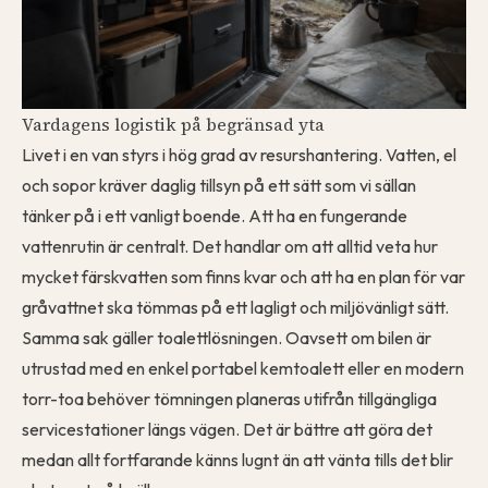
Vardagens logistik på begränsad yta
Livet i en van styrs i hög grad av resurshantering. Vatten, el
och sopor kräver daglig tillsyn på ett sätt som vi sällan
tänker på i ett vanligt boende. Att ha en fungerande
vattenrutin är centralt. Det handlar om att alltid veta hur
mycket färskvatten som finns kvar och att ha en plan för var
gråvattnet ska tömmas på ett lagligt och miljövänligt sätt.
Samma sak gäller toalettlösningen. Oavsett om bilen är
utrustad med en enkel portabel kemtoalett eller en modern
torr-toa behöver tömningen planeras utifrån tillgängliga
servicestationer längs vägen. Det är bättre att göra det
medan allt fortfarande känns lugnt än att vänta tills det blir