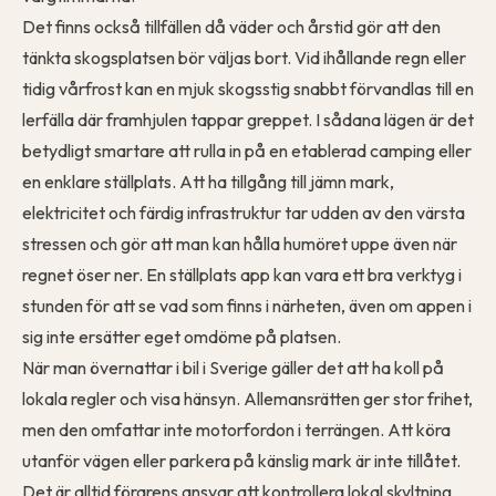
Det finns också tillfällen då väder och årstid gör att den
tänkta skogsplatsen bör väljas bort. Vid ihållande regn eller
tidig vårfrost kan en mjuk skogsstig snabbt förvandlas till en
lerfälla där framhjulen tappar greppet. I sådana lägen är det
betydligt smartare att rulla in på en etablerad camping eller
en enklare ställplats. Att ha tillgång till jämn mark,
elektricitet och färdig infrastruktur tar udden av den värsta
stressen och gör att man kan hålla humöret uppe även när
regnet öser ner. En
ställplats app
kan vara ett bra verktyg i
stunden för att se vad som finns i närheten, även om appen i
sig inte ersätter eget omdöme på platsen.
När man övernattar i bil i Sverige gäller det att ha koll på
lokala regler och visa hänsyn. Allemansrätten ger stor frihet,
men den omfattar inte motorfordon i terrängen. Att köra
utanför vägen eller parkera på känslig mark är inte tillåtet.
Det är alltid förarens ansvar att kontrollera lokal skyltning