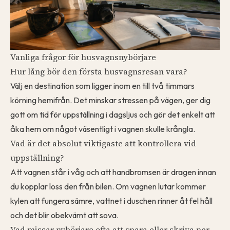
Vanliga frågor för husvagnsnybörjare
Hur lång bör den första husvagnsresan vara?
Välj en destination som ligger inom en till två timmars
körning hemifrån. Det minskar stressen på vägen, ger dig
gott om tid för uppställning i dagsljus och gör det enkelt att
åka hem om något väsentligt i vagnen skulle krångla.
Vad är det absolut viktigaste att kontrollera vid
uppställning?
Att vagnen står i våg och att handbromsen är dragen innan
du kopplar loss den från bilen. Om vagnen lutar kommer
kylen att fungera sämre, vattnet i duschen rinner åt fel håll
och det blir obekvämt att sova.
Vad missar nybörjare ofta att spara eller skriva ner