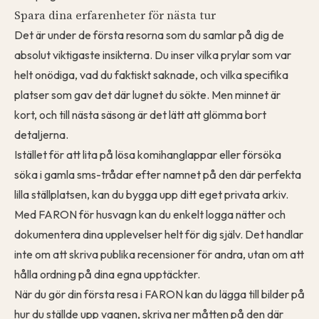
Spara dina erfarenheter för nästa tur
Det är under de första resorna som du samlar på dig de
absolut viktigaste insikterna. Du inser vilka prylar som var
helt onödiga, vad du faktiskt saknade, och vilka specifika
platser som gav det där lugnet du sökte. Men minnet är
kort, och till nästa säsong är det lätt att glömma bort
detaljerna.
Istället för att lita på lösa komihanglappar eller försöka
söka i gamla sms-trådar efter namnet på den där perfekta
lilla ställplatsen, kan du bygga upp ditt eget privata arkiv.
Med
FARON för husvagn
kan du enkelt
logga nätter
och
dokumentera dina upplevelser helt för dig själv. Det handlar
inte om att skriva publika recensioner för andra, utan om att
hålla ordning på dina egna upptäckter.
När du gör din
första resa i FARON
kan du lägga till bilder på
hur du ställde upp vagnen, skriva ner måtten på den där