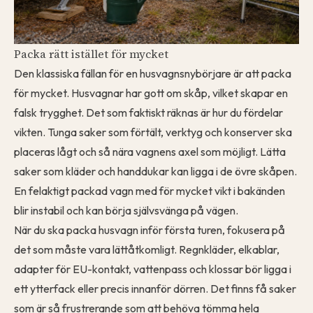
Packa rätt istället för mycket
Den klassiska fällan för en husvagnsnybörjare är att packa
för mycket. Husvagnar har gott om skåp, vilket skapar en
falsk trygghet. Det som faktiskt räknas är hur du fördelar
vikten. Tunga saker som förtält, verktyg och konserver ska
placeras lågt och så nära vagnens axel som möjligt. Lätta
saker som kläder och handdukar kan ligga i de övre skåpen.
En felaktigt packad vagn med för mycket vikt i bakänden
blir instabil och kan börja självsvänga på vägen.
När du ska packa husvagn inför första turen, fokusera på
det som måste vara lättåtkomligt. Regnkläder, elkablar,
adapter för EU-kontakt, vattenpass och klossar bör ligga i
ett ytterfack eller precis innanför dörren. Det finns få saker
som är så frustrerande som att behöva tömma hela