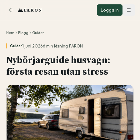
FARON
Logga in
Hem
Blogg
Guider
1 juni 2026
6
min läsning
·
FARON
Guider
Nybörjarguide husvagn:
första resan utan stress