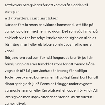
soffboxar i ösregn bara för att komma åt sladden till
elstolpen.
Att utvärdera campingplatser
När den första resan är avklarad kommer du att titta på
campingplatser med helt nya ögon. Det som såg fint ut på
en blank bild i en broschyr kanske visade sig ha en alldeles
för trång infart, eller elstolpar som krävde trettio meter
kabel.
Börja notera vad som faktiskt fungerade bra för just din
familj. Var platserna tillräckligt stora för att rymma både
vagn och bil? Låg servicehuset nära nog för nattliga
toalettbesök med barnen, men tillräckligt långt bort för att
slippa spring och ljud? Fanns det skugga under dygnets
varmaste timmar, eller låg platsen helt öppen för vind? Att
lära sig vad man uppskattar är en stor del av att växa in i
campinglivet.