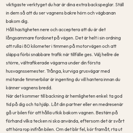
viktigaste verktyget du har är dina extra backspeglar. Ställ
in dem så att du ser vagnens bakre hörn och vägbanan
bakom dig.
Håll hastigheten nere och acceptera att du är det
långsammare fordonet på vägen. Det är helt i sin ordning
att rulla i 80 kilometer i timmen på motorvägen och att
släppa förbi snabbare trafik när tillfälle ges. Välj hellre de
större, vältrafikerade vägarna under din första
husvagnssemester
. Trånga, kurviga grusvägar med
mötande timmerbilar är ingenting du vill hantera innan du
känner vagnens bredd.
När det kommer till backning är hemligheten enkel: ta god
tid på dig och ta hjälp. Låt din partner eller en medresenär
gå ur bilen för att hålla utkik bakom vagnen. Bestäm på
förhand vilka tecken ni ska använda, eftersom det är svårt
att höra rop inifrån bilen. Om det blir fel, kör framåt, rta ut