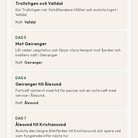
Trollstigen och Valldal
Kör Trollstigen när förhållandena tillåter och avsluta lugnt i
Valldal.
Natt:
Valldal
DAG
5
Mot Geiranger
Låt väder, vägstatus och färjor styra tempot mot fjorden och
kvällens natt i Geiranger.
Natt:
Geiranger
DAG
6
Geiranger till Ålesund
Fortsätt västerut med tid för pauser och en sista natt med
service i Ålesund.
Natt:
Ålesund
DAG
7
Ålesund till Kristiansund
Avsluta den längre återfärden till Kristiansund och spara vad
som fungerade inför nästa tur.