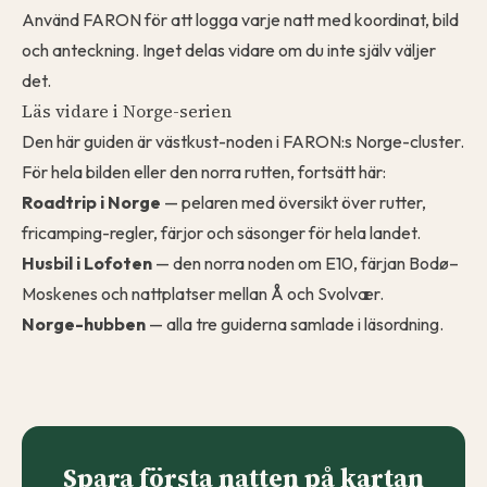
Använd FARON för att
logga varje natt
med koordinat, bild
och anteckning. Inget delas vidare om du inte själv väljer
det.
Läs vidare i Norge-serien
Den här guiden är västkust-noden i FARON:s Norge-cluster.
För hela bilden eller den norra rutten, fortsätt här:
Roadtrip i Norge
— pelaren med översikt över rutter,
fricamping-regler, färjor och säsonger för hela landet.
Husbil i Lofoten
— den norra noden om E10, färjan Bodø–
Moskenes och nattplatser mellan Å och Svolvær.
Norge-hubben
— alla tre guiderna samlade i läsordning.
Spara första natten på kartan