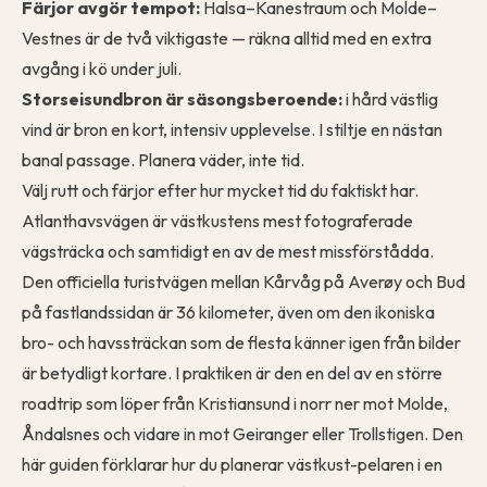
Färjor avgör tempot:
Halsa–Kanestraum och Molde–
Vestnes är de två viktigaste — räkna alltid med en extra
avgång i kö under juli.
Storseisundbron är säsongsberoende:
i hård västlig
vind är bron en kort, intensiv upplevelse. I stiltje en nästan
banal passage. Planera väder, inte tid.
Välj rutt och färjor efter hur mycket tid du faktiskt har.
Atlanthavsvägen är västkustens mest fotograferade
vägsträcka och samtidigt en av de mest missförstådda.
Den officiella turistvägen mellan Kårvåg på Averøy och Bud
på fastlandssidan är 36 kilometer, även om den ikoniska
bro- och havssträckan som de flesta känner igen från bilder
är betydligt kortare. I praktiken är den en del av en större
roadtrip som löper från Kristiansund i norr ner mot Molde,
Åndalsnes och vidare in mot Geiranger eller Trollstigen. Den
här guiden förklarar hur du planerar västkust-pelaren i en