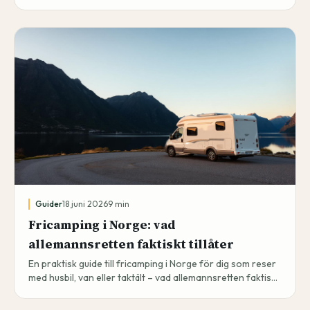
och Svolvær, och hur du dokumenterar resan.
Guider
18 juni 2026
9
min
Fricamping i Norge: vad
allemannsretten faktiskt tillåter
En praktisk guide till fricamping i Norge för dig som reser
med husbil, van eller taktält – vad allemannsretten faktiskt
tillåter, lokala regler i Lofoten och fjordlandet, och hur du
hittar lugna nätter.