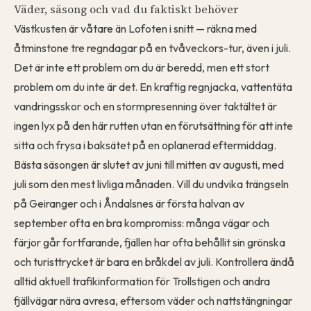
Väder, säsong och vad du faktiskt behöver
Västkusten är våtare än Lofoten i snitt — räkna med
åtminstone tre regndagar på en tvåveckors-tur, även i juli.
Det är inte ett problem om du är beredd, men ett stort
problem om du inte är det. En kraftig regnjacka, vattentäta
vandringsskor och en stormpresenning över taktältet är
ingen lyx på den här rutten utan en förutsättning för att inte
sitta och frysa i baksätet på en oplanerad eftermiddag.
Bästa säsongen är slutet av juni till mitten av augusti, med
juli som den mest livliga månaden. Vill du undvika trängseln
på Geiranger och i Åndalsnes är första halvan av
september ofta en bra kompromiss: många vägar och
färjor går fortfarande, fjällen har ofta behållit sin grönska
och turisttrycket är bara en bråkdel av juli. Kontrollera ändå
alltid aktuell trafikinformation för Trollstigen och andra
fjällvägar nära avresa, eftersom väder och nattstängningar