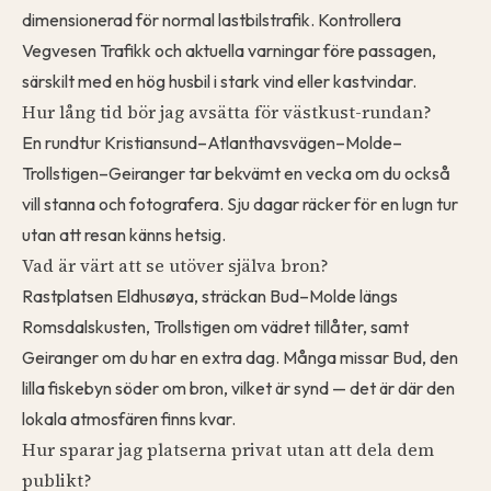
dimensionerad för normal lastbilstrafik. Kontrollera
Vegvesen Trafikk och aktuella varningar före passagen,
särskilt med en hög husbil i stark vind eller kastvindar.
Hur lång tid bör jag avsätta för västkust-rundan?
En rundtur Kristiansund–Atlanthavsvägen–Molde–
Trollstigen–Geiranger tar bekvämt en vecka om du också
vill stanna och fotografera. Sju dagar räcker för en lugn tur
utan att resan känns hetsig.
Vad är värt att se utöver själva bron?
Rastplatsen Eldhusøya, sträckan Bud–Molde längs
Romsdalskusten, Trollstigen om vädret tillåter, samt
Geiranger om du har en extra dag. Många missar Bud, den
lilla fiskebyn söder om bron, vilket är synd — det är där den
lokala atmosfären finns kvar.
Hur sparar jag platserna privat utan att dela dem
publikt?