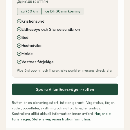
INGÅR I RUTTEN
ca 730 km
ca 13 h 30 min körning
Kristiansund
Eldhusøya och Storseisundbron
Bud
Hustadvika
Molde
Vestnes färjeläge
Plus
6
stopp till och
11
praktiska punkter i resans checklista.
Spara Atlanthavsvägen-rutten
Rutten är en planeringsstart, inte en garanti. Vägstatus, färjor,
väder, öppettider, skyltning och nattplatsregler ändras.
Kontrollera alltid aktuell information innan avfärd.
Nasjonale
turistveger
,
Statens vegvesen trafikinformation
.