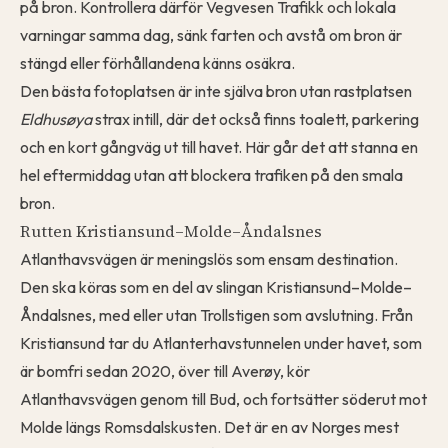
på bron. Kontrollera därför Vegvesen Trafikk och lokala
varningar samma dag, sänk farten och avstå om bron är
stängd eller förhållandena känns osäkra.
Den bästa fotoplatsen är inte själva bron utan rastplatsen
Eldhusøya
strax intill, där det också finns toalett, parkering
och en kort gångväg ut till havet. Här går det att stanna en
hel eftermiddag utan att blockera trafiken på den smala
bron.
Rutten Kristiansund–Molde–Åndalsnes
Atlanthavsvägen är meningslös som ensam destination.
Den ska köras som en del av slingan Kristiansund–Molde–
Åndalsnes, med eller utan Trollstigen som avslutning. Från
Kristiansund tar du Atlanterhavstunnelen under havet, som
är bomfri sedan 2020, över till Averøy, kör
Atlanthavsvägen genom till Bud, och fortsätter söderut mot
Molde längs Romsdalskusten. Det är en av Norges mest