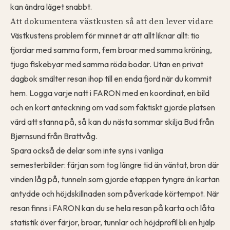
kan ändra läget snabbt.
Att dokumentera västkusten så att den lever vidare
Västkustens problem för minnet är att allt liknar allt: tio
fjordar med samma form, fem broar med samma kröning,
tjugo fiskebyar med samma röda bodar. Utan en privat
dagbok smälter resan ihop till en enda fjord när du kommit
hem.
Logga varje natt
i FARON med en koordinat, en bild
och en kort anteckning om vad som faktiskt gjorde platsen
värd att stanna på, så kan du nästa sommar skilja Bud från
Bjørnsund från Brattvåg.
Spara också de delar som inte syns i vanliga
semesterbilder: färjan som tog längre tid än väntat, bron där
vinden låg på, tunneln som gjorde etappen tyngre än kartan
antydde och höjdskillnaden som påverkade körtempot. När
resan finns i FARON kan du se
hela resan på karta
och låta
statistik över färjor, broar, tunnlar och höjdprofil bli en hjälp