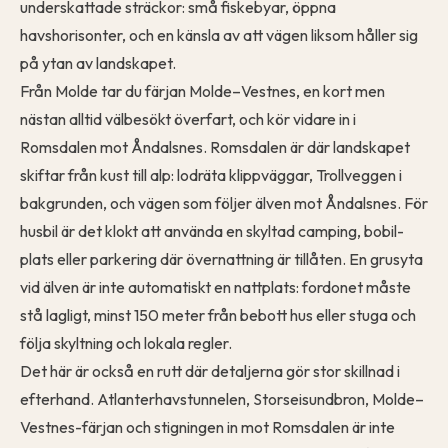
underskattade sträckor: små fiskebyar, öppna
havshorisonter, och en känsla av att vägen liksom håller sig
på ytan av landskapet.
Från Molde tar du färjan Molde–Vestnes, en kort men
nästan alltid välbesökt överfart, och kör vidare in i
Romsdalen mot Åndalsnes. Romsdalen är där landskapet
skiftar från kust till alp: lodräta klippväggar, Trollveggen i
bakgrunden, och vägen som följer älven mot Åndalsnes. För
husbil är det klokt att använda en skyltad camping, bobil-
plats eller parkering där övernattning är tillåten. En grusyta
vid älven är inte automatiskt en nattplats: fordonet måste
stå lagligt, minst 150 meter från bebott hus eller stuga och
följa skyltning och lokala regler.
Det här är också en rutt där detaljerna gör stor skillnad i
efterhand. Atlanterhavstunnelen, Storseisundbron, Molde–
Vestnes-färjan och stigningen in mot Romsdalen är inte