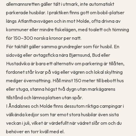
allemannsretten gäller tält i utmark, inte automatiskt
parkerade husbilar. I praktiken finns gott om bobil-platser
längs Atlanthavsvägen och in mot Molde, ofta drivna av
kommuner eller mindre fiskelägen, med toalett och tömning
för 150–300 norska kronor per natt.
För taktält gäller samma grundregler som för husbil. En
sidoväg eller avtagsficka nära Bjørnsund, Bud eller
Hustadvika är bara ett alternativ om parkering är tillåten,
fordonet står kvar på väg eller vägren och lokal skyltning
medger övernattning. Håll minst 150 meter till bebott hus
eller stuga, stanna högst två dygn utan markägarens
tillstånd och lämna platsen utan spår.
I Åndalsnes och Molde finns dessutom riktiga campingar i
välkända kedjor som tar emot stora husbilar även sista
veckan i juli, vilket är värdefullt när vädret slår om och du
behöver en torr kväll med el.