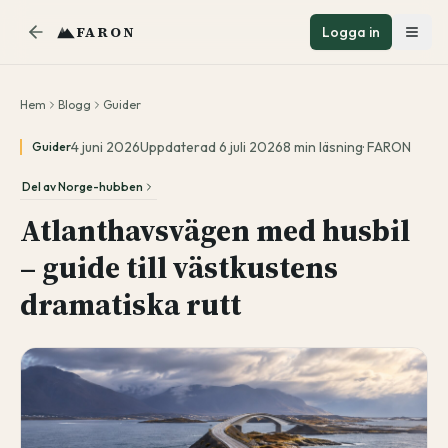
FARON
Logga in
Hem
Blogg
Guider
4 juni 2026
Uppdaterad
6 juli 2026
8
min läsning
·
FARON
Guider
Del av
Norge-hubben
Atlanthavsvägen med husbil
– guide till västkustens
dramatiska rutt