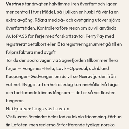
Vestnes
tar drygt en halvtimme i ren överfart och ligger
mer centralt i turistflödet, så i juli kan en husbil få vänta en
extra avgång. Räkna med på- och avstigning utöver själva
överfartstiden. Kontrollera före resan om du vill använda
AutoPASS for ferje med förskottsavtal, FerryPay med
registrerat betalkort eller låta registreringsnumret gå till en
fullprisfaktura med avgift.
Tar du den södra vägen via Sognefjorden tillkommer flera
färjor — Vangsnes–Hella, Lavik–Oppedal, och ibland
Kaupanger–Gudvangen om du vill se Nærøyfjorden från
vattnet. Bygg in att en hel resedag kan innehålla två färjor
och fortfarande kännas långsam — det är så västkusten
fungerar.
Nattplatser längs västkusten
Västkusten är mindre belastad av lokala fricamping-förbud
än Lofoten, men reglerna är fortfarande tydliga: norska