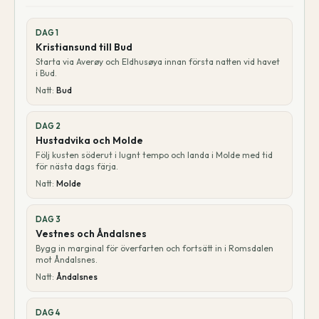
DAG
1
Kristiansund till Bud
Starta via Averøy och Eldhusøya innan första natten vid havet
i Bud.
Natt:
Bud
DAG
2
Hustadvika och Molde
Följ kusten söderut i lugnt tempo och landa i Molde med tid
för nästa dags färja.
Natt:
Molde
DAG
3
Vestnes och Åndalsnes
Bygg in marginal för överfarten och fortsätt in i Romsdalen
mot Åndalsnes.
Natt:
Åndalsnes
DAG
4