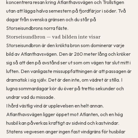
koncentrera resan kring Atlanthavsvägen och Trollstigen
utan att lägga halva semestern på fjordfärjor i söder. Två
dagar från svenska gränsen och du står på
Storseisundbrons norra fäste.
Storseisundbron — vad bilden inte visar
Storseisundbron är den krökta bron som dominerar varje
bild av Atlanthavsvägen. Den är 260 meter lång och kröker
sig så att den på avstånd ser ut som om vägen tar slut mitt i
luften. Den vanligaste missuppfattningen är att passagen är
dramatisk i sig själv. Det är den inte, om vädret är stilla. I
lugna sommardagar kör du över på trettio sekunder och
undrar vad du missade.
I hård västlig vind är upplevelsen en helt annan.
Atlanthavsvägen ligger öppet mot Atlanten, och en hög
husbil kan påverkas kraftigt av sidvind och kastvindar.
Statens vegvesen anger ingen fast vindgräns för husbilar