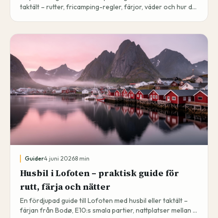
taktält – rutter, fricamping-regler, färjor, väder och hur du
dokumenterar resan i en privat resedagbok.
Guider
4 juni 2026
8
min
Husbil i Lofoten – praktisk guide för
rutt, färja och nätter
En fördjupad guide till Lofoten med husbil eller taktält –
färjan från Bodø, E10:s smala partier, nattplatser mellan Å