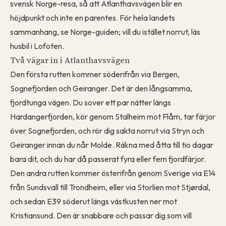
svensk Norge-resa, så att Atlanthavsvägen blir en
höjdpunkt och inte en parentes. För hela landets
sammanhang, se
Norge-guiden
; vill du istället norrut, läs
husbil i Lofoten
.
Två vägar in i Atlanthavsvägen
Den första rutten kommer söderifrån via Bergen,
Sognefjorden och Geiranger. Det är den långsamma,
fjordtunga vägen. Du sover ett par nätter längs
Hardangerfjorden, kör genom Stalheim mot Flåm, tar färjor
över Sognefjorden, och rör dig sakta norrut via Stryn och
Geiranger innan du når Molde. Räkna med åtta till tio dagar
bara dit, och du har då passerat fyra eller fem fjordfärjor.
Den andra rutten kommer österifrån genom Sverige via E14
från Sundsvall till Trondheim, eller via Storlien mot Stjørdal,
och sedan E39 söderut längs västkusten ner mot
Kristiansund. Den är snabbare och passar dig som vill